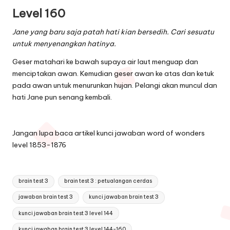
Level 160
Jane yang baru saja patah hati kian bersedih. Cari sesuatu
untuk menyenangkan hatinya.
Geser matahari ke bawah supaya air laut menguap dan
menciptakan awan. Kemudian geser awan ke atas dan ketuk
pada awan untuk menurunkan hujan. Pelangi akan muncul dan
hati Jane pun senang kembali.
Jangan lupa baca artikel
kunci jawaban word of wonders
level 1853-1876
Tags:
brain test 3
brain test 3 : petualangan cerdas
jawaban brain test 3
kunci jawaban brain test 3
kunci jawaban brain test 3 level 144
kunci jawaban brain test 3 level 144-160