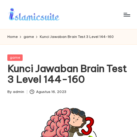
Skip
to
content
Home
game
Kunci Jawaban Brain Test 3 Level 144-160
Posted
game
in
Kunci Jawaban Brain Test
3 Level 144-160
By
admin
Agustus 16, 2023
Posted
by