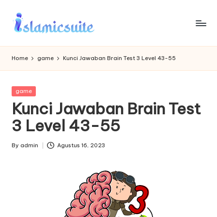
Skip
to
content
Home
game
Kunci Jawaban Brain Test 3 Level 43-55
Posted
game
in
Kunci Jawaban Brain Test
3 Level 43-55
By
admin
Agustus 16, 2023
Posted
by