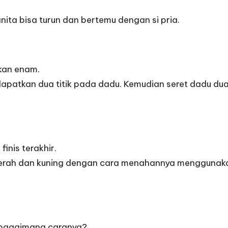
ita bisa turun dan bertemu dengan si pria.
kan enam.
kan dua titik pada dadu. Kemudian seret dadu dua ka
inis terakhir.
il merah dan kuning dengan cara menahannya menggunaka
i bagaimana caranya?