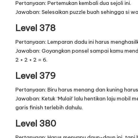
Pertanyaan: Pertemukan kembali dua sejoli ini.
Jawaban: Selesaikan puzzle buah sehingga si wan
Level 378
Pertanyaan: Lemparan dadu ini harus menghasil
Jawaban: Goyangkan ponsel sampai kamu mendapat
2 + 2 + 2 = 6.
Level 379
Pertanyaan: Biru harus menang dan kuning harus f
Jawaban: Ketuk ‘Mulai!’ lalu hentikan laju mob
garis finish terlebih dahulu.
Level 380
Pertanyaan: Harus menyapu daun-daun ini, tap