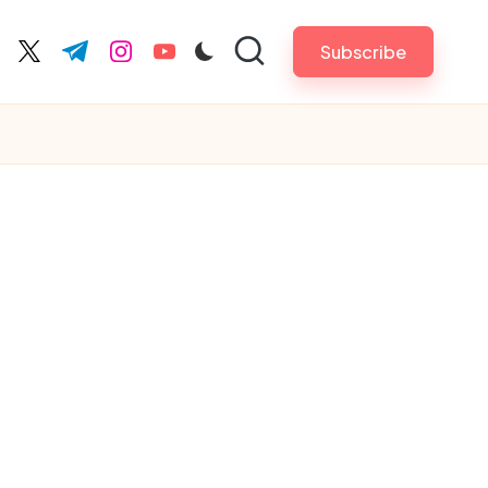
Subscribe
cebook.com
twitter.com
t.me
instagram.com
youtube.com