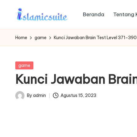
Beranda
Tentang 
Skip
to
content
Home
game
Kunci Jawaban Brain Test Level 371-390
Posted
game
in
Kunci Jawaban Brain
By
admin
Agustus 15, 2023
Posted
by