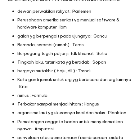
dewan perwakilan rakyat : Parlemen
Perusahaan amerika serikat yg menjual software &
hardware komputer : Ibm
galah yg berpengait pada ujungnya : Gancu
Beranda; serambi (rumah) : Teras
Berpegang teguh pd janji; tdk khianat : Setia
Tingkah laku, tutur kata yg beradab : Sopan
bergaya mutakhir ( baju, dll ) : Trendi
Kata ganti jamak untuk org yg berbicara dan org lainnya
: Kita
rumus : Formula
Terbakar sampai menjadi hitam : Hangus
organisme laut yg ukurannya kecil dan halus : Plankton
Pemotongan anggota badan untuk menyelamatkan
nyawa : Amputasi
penyelaan atau pemotongan (pembicaraan, pidato,