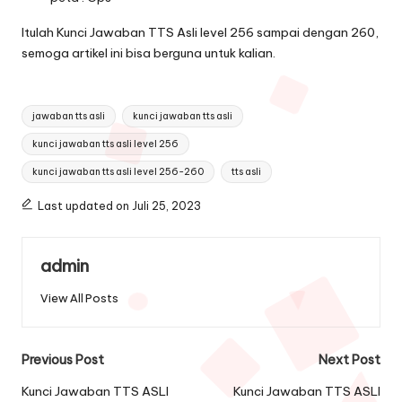
Itulah Kunci Jawaban TTS Asli level 256 sampai dengan 260,
semoga artikel ini bisa berguna untuk kalian.
Tags:
jawaban tts asli
kunci jawaban tts asli
kunci jawaban tts asli level 256
kunci jawaban tts asli level 256-260
tts asli
Last updated on Juli 25, 2023
admin
View All Posts
Post
Previous Post
Next Post
navigation
Kunci Jawaban TTS ASLI
Kunci Jawaban TTS ASLI