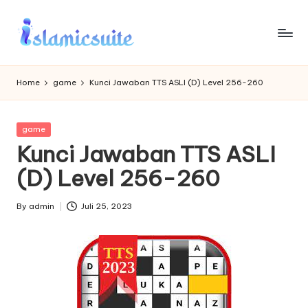
Skip
to
content
Home
game
Kunci Jawaban TTS ASLI (D) Level 256-260
Posted
game
in
Kunci Jawaban TTS ASLI
(D) Level 256-260
By
admin
Juli 25, 2023
Posted
by