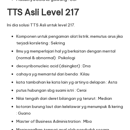
TTS Asli Level 217
Ini dia solusi TTS Asli untuk level 217.
Komponen untuk pengaman alat listrik; memutus arus jika
terjadi korsleting : Sekring
Ilmu yg memperlajari hal yg berkaitan dengan mental
(normal & abnormal) : Psikologi
deoxyribonucleic acid (disingkat) : Dna
cahaya yg memantul dari benda : Kilau
kata tambahan ke kata lain yg artinya delapan : Asta
putus hubungan sbg suami istri : Cerai
Nilai tengah dari deret bilangan yg terurut : Median
kotoran burung laut dan kelelawar yg menumpuk & kering
: Guano
Master of Business Administration : Mba
Meninggalkan tempat asal oleh penduduk secara