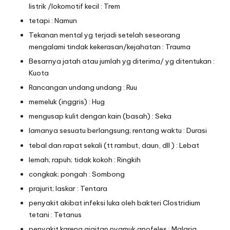
listrik /lokomotif kecil : Trem
tetapi : Namun
Tekanan mental yg terjadi setelah seseorang
mengalami tindak kekerasan/kejahatan : Trauma
Besarnya jatah atau jumlah yg diterima/ yg ditentukan :
Kuota
Rancangan undang undang : Ruu
memeluk (inggris) : Hug
mengusap kulit dengan kain (basah) : Seka
lamanya sesuatu berlangsung; rentang waktu : Durasi
tebal dan rapat sekali (tt rambut, daun, dll ) : Lebat
lemah; rapuh; tidak kokoh : Ringkih
congkak; pongah : Sombong
prajurit; laskar : Tentara
penyakit akibat infeksi luka oleh bakteri Clostridium
tetani : Tetanus
penyakit karena gigitan nyamuk anofeles : Malaria