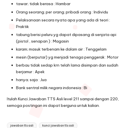
tawar; tidak berasa : Hambar
Orang seorang; per orang; pribadi orang : Individu
Pelaksanaan secara nyata apa yang ada di teori :
Praktik
tabung berisi peluru yg dapat dipasang di senjata api
(pistol , senapan ) : Magasin
karam; masuk terbenam ke dalam air : Tenggelam
mesin (berputar) yg menjadi tenaga penggerak : Motor
berbau tidak sedap krn telah lama disimpan dan sudah
berjamur : Apek
hanya; saja : Jua
Bank sentral milik negara indonesia : Bi
Itulah Kunci Jawaban TTS Asli level 211 sampai dengan 220,
semoga postingan ini dapat berguna untuk kalian.
Tags:
jawaban tts asli
kunci jawaban tts asli