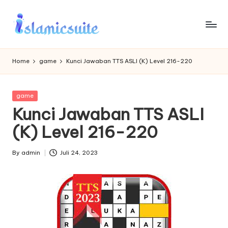
Skip
to
content
Home
game
Kunci Jawaban TTS ASLI (K) Level 216-220
Posted
game
in
Kunci Jawaban TTS ASLI
(K) Level 216-220
By
admin
Juli 24, 2023
Posted
by