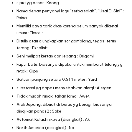
siput yg besar : Keong
Nama depan penyanyi lagu “serba salah”, “Usai Di Sini” :
Raisa
Memiliki daya tarik khas karena belum banyak dikenal
umum : Eksotis
Ditulis atau diungkapkan scr gamblang, tegas, terus
terang : Eksplisit
Seni melipat kertas dari jepang : Origami
kapur batu, biasanya dipakai untuk membalut tulang yg
retak : Gips
Satuan panjang setara 0,914 meter : Yard
substansi yg dapat menyebabkan alergi : Alergen
Tidak mudah rusak; tahan lama : Awet
Arak Jepang, dibuat dr beras yg beragi, biasanya
disajikan panas2 : Sake
Avtomat Kalashnikova (disingkat) : Ak
North America (disingkat) : Na