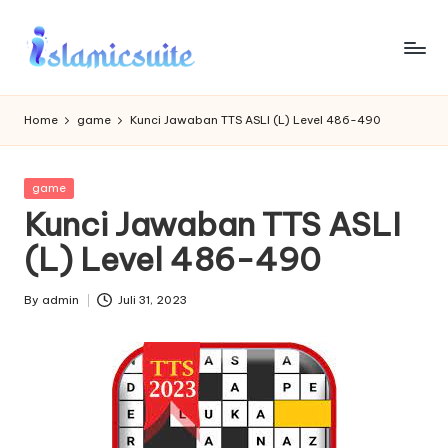
Skip
to
content
Home
game
Kunci Jawaban TTS ASLI (L) Level 486-490
Posted
game
in
Kunci Jawaban TTS ASLI
(L) Level 486-490
By
admin
Juli 31, 2023
Posted
by