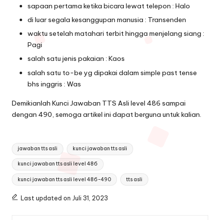
sapaan pertama ketika bicara lewat telepon : Halo
di luar segala kesanggupan manusia : Transenden
waktu setelah matahari terbit hingga menjelang siang :
Pagi
salah satu jenis pakaian : Kaos
salah satu to-be yg dipakai dalam simple past tense
bhs inggris : Was
Demikianlah Kunci Jawaban TTS Asli level 486 sampai
dengan 490, semoga artikel ini dapat berguna untuk kalian.
Tags:
jawaban tts asli
kunci jawaban tts asli
kunci jawaban tts asli level 486
kunci jawaban tts asli level 486-490
tts asli
Last updated on Juli 31, 2023