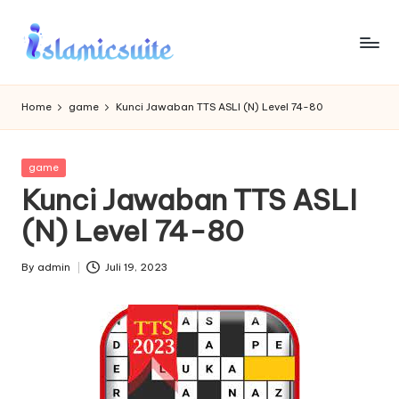
Skip
to
content
Home
game
Kunci Jawaban TTS ASLI (N) Level 74-80
Posted
game
in
Kunci Jawaban TTS ASLI
(N) Level 74-80
By
admin
Juli 19, 2023
Posted
by