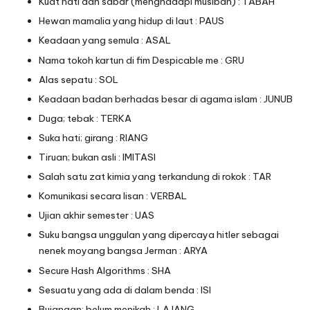
Kuat hati dan sabar (menghadapi musibah) : TABAH
Hewan mamalia yang hidup di laut : PAUS
Keadaan yang semula : ASAL
Nama tokoh kartun di fim Despicable me : GRU
Alas sepatu : SOL
Keadaan badan berhadas besar di agama islam : JUNUB
Duga; tebak : TERKA
Suka hati; girang : RIANG
Tiruan; bukan asli : IMITASI
Salah satu zat kimia yang terkandung di rokok : TAR
Komunikasi secara lisan : VERBAL
Ujian akhir semester : UAS
Suku bangsa unggulan yang dipercaya hitler sebagai
nenek moyang bangsa Jerman : ARYA
Secure Hash Algorithms : SHA
Sesuatu yang ada di dalam benda : ISI
Bujangan; belum menikah : LAJANG