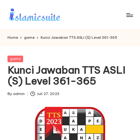
Skip
to
content
Home
game
Kunci Jawaban TTS ASLI (S) Level 361-365
Posted
game
in
Kunci Jawaban TTS ASLI
(S) Level 361-365
By
admin
Juli 27, 2023
Posted
by