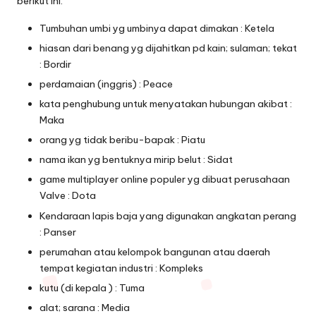
berikut ini.
Tumbuhan umbi yg umbinya dapat dimakan : Ketela
hiasan dari benang yg dijahitkan pd kain; sulaman; tekat
: Bordir
perdamaian (inggris) : Peace
kata penghubung untuk menyatakan hubungan akibat :
Maka
orang yg tidak beribu-bapak : Piatu
nama ikan yg bentuknya mirip belut : Sidat
game multiplayer online populer yg dibuat perusahaan
Valve : Dota
Kendaraan lapis baja yang digunakan angkatan perang
: Panser
perumahan atau kelompok bangunan atau daerah
tempat kegiatan industri : Kompleks
kutu (di kepala ) : Tuma
alat; sarana : Media