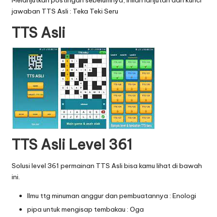
Melanjutkan postingan sebelumnya, inilah lanjutan dari
kunci
jawaban TTS Asli : Teka Teki Seru
TTS Asl
i
TTS Asli Level 361
Solusi level 361 permainan TTS Asli bisa kamu lihat di bawah
ini.
Ilmu ttg minuman anggur dan pembuatannya : Enologi
pipa untuk mengisap tembakau : Oga