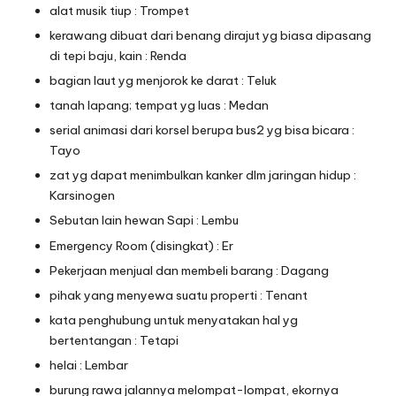
alat musik tiup : Trompet
kerawang dibuat dari benang dirajut yg biasa dipasang
di tepi baju, kain : Renda
bagian laut yg menjorok ke darat : Teluk
tanah lapang; tempat yg luas : Medan
serial animasi dari korsel berupa bus2 yg bisa bicara :
Tayo
zat yg dapat menimbulkan kanker dlm jaringan hidup :
Karsinogen
Sebutan lain hewan Sapi : Lembu
Emergency Room (disingkat) : Er
Pekerjaan menjual dan membeli barang : Dagang
pihak yang menyewa suatu properti : Tenant
kata penghubung untuk menyatakan hal yg
bertentangan : Tetapi
helai : Lembar
burung rawa jalannya melompat-lompat, ekornya