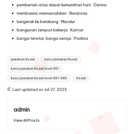
pemberian atas dasar kemurahan hati : Derma
membasmi; memusnahkan : Berantas
bergerak ke belakang : Mundur
bangunan tempat bekerja : Kantor
bunga teratai, bunga seroja : Padma
Tags:
jawaban tts asli
kunci jawaban tts asli
kunci jawaban tts asli level 361
kunci jawaban tts asli level 361-365
tts asli
Last updated on Juli 27, 2023
admin
View All Posts