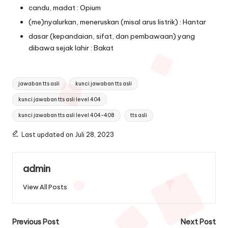
candu, madat : Opium
(me)nyalurkan, meneruskan (misal arus listrik) : Hantar
dasar (kepandaian, sifat, dan pembawaan) yang
dibawa sejak lahir : Bakat
Tags:
jawaban tts asli
kunci jawaban tts asli
kunci jawaban tts asli level 404
kunci jawaban tts asli level 404-408
tts asli
Last updated on Juli 28, 2023
admin
View All Posts
Post
Previous Post
Next Post