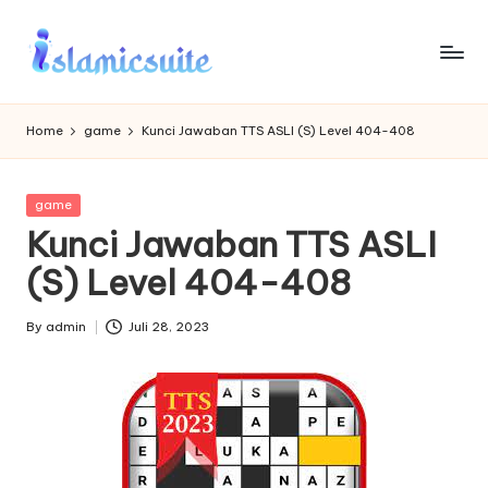
Skip
to
content
Home
game
Kunci Jawaban TTS ASLI (S) Level 404-408
Posted
game
in
Kunci Jawaban TTS ASLI
(S) Level 404-408
By
admin
Juli 28, 2023
Posted
by