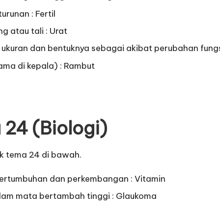
runan : Fertil
 atau tali : Urat
kuran dan bentuknya sebagai akibat perubahan fungs
ama di kepala) : Rambut
 24 (Biologi)
uk tema 24 di bawah.
 pertumbuhan dan perkembangan : Vitamin
alam mata bertambah tinggi : Glaukoma