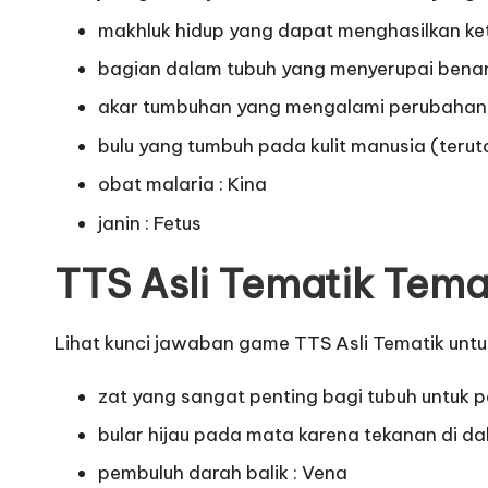
makhluk hidup yang dapat menghasilkan ketu
bagian dalam tubuh yang menyerupai benang
akar tumbuhan yang mengalami perubahan u
bulu yang tumbuh pada kulit manusia (terut
obat malaria : Kina
janin : Fetus
TTS Asli Tematik Tema
Lihat kunci jawaban game TTS Asli Tematik unt
zat yang sangat penting bagi tubuh untuk
bular hijau pada mata karena tekanan di d
pembuluh darah balik : Vena