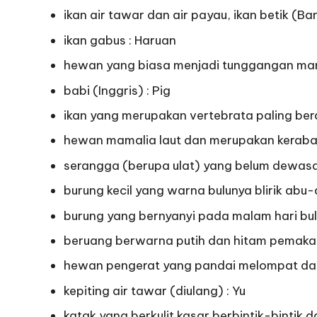
ikan air tawar dan air payau, ikan betik (Ba
ikan gabus : Haruan
hewan yang biasa menjadi tunggangan manu
babi (Inggris) : Pig
ikan yang merupakan vertebrata paling ber
hewan mamalia laut dan merupakan kerabat 
serangga (berupa ulat) yang belum dewasa y
burung kecil yang warna bulunya blirik abu
burung yang bernyanyi pada malam hari bul
beruang berwarna putih dan hitam pemaka
hewan pengerat yang pandai melompat dari
kepiting air tawar (diulang) : Yu
katak yang berkulit kasar berbintik-binti