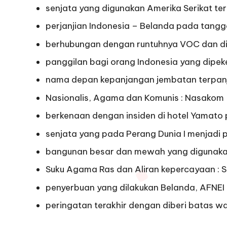
senjata yang digunakan Amerika Serikat te
perjanjian Indonesia – Belanda pada tangga
berhubungan dengan runtuhnya VOC dan diam
panggilan bagi orang Indonesia yang dipe
nama depan kepanjangan jembatan terpanj
Nasionalis, Agama dan Komunis : Nasakom
berkenaan dengan insiden di hotel Yamato
senjata yang pada Perang Dunia I menjadi
bangunan besar dan mewah yang digunakan
Suku Agama Ras dan Aliran kepercayaan : 
penyerbuan yang dilakukan Belanda, AFNEI
peringatan terakhir dengan diberi batas w