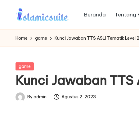
Beranda
Tentang 
Skip
to
content
Home
game
Kunci Jawaban TTS ASLI Tematik Level
Posted
game
in
Kunci Jawaban TTS 
By
admin
Agustus 2, 2023
Posted
by