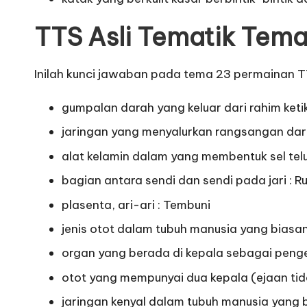
TTS Asli Tematik Tema
Inilah kunci jawaban pada tema 23 permainan TT
gumpalan darah yang keluar dari rahim ket
jaringan yang menyalurkan rangsangan dari 
alat kelamin dalam yang membentuk sel tel
bagian antara sendi dan sendi pada jari : R
plasenta, ari-ari : Tembuni
jenis otot dalam tubuh manusia yang biasa
organ yang berada di kepala sebagai penge
otot yang mempunyai dua kepala (ejaan tida
jaringan kenyal dalam tubuh manusia yang 