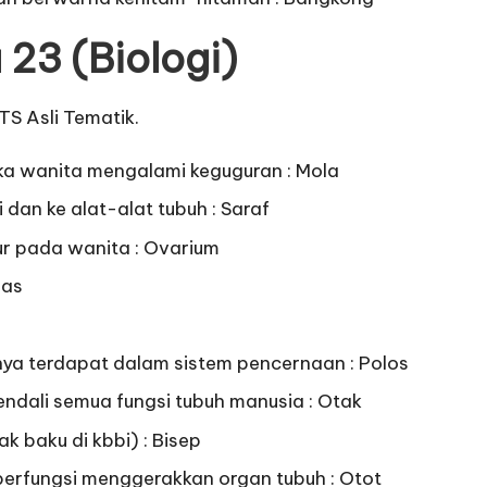
 23 (Biologi)
S Asli Tematik.
ika wanita mengalami keguguran : Mola
dan ke alat-alat tubuh : Saraf
ur pada wanita : Ovarium
uas
nya terdapat dalam sistem pencernaan : Polos
ndali semua fungsi tubuh manusia : Otak
k baku di kbbi) : Bisep
berfungsi menggerakkan organ tubuh : Otot