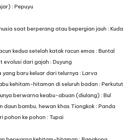
njar) : Pepuyu
sia saat berperang atau bepergian jauh : Kuda
acun kedua setelah katak racun emas : Buntal
evolusi dari gajah : Duyung
ang baru keluar dari telurnya : Larva
-abu kehitam-hitaman di seluruh badan : Perkutut
unya berwarna keabu-abuan (diulang) : Bul
n daun bambu, hewan khas Tiongkok : Panda
 pohon ke pohon : Tupai
k dan berwarna kehitam-hitaman : Bangkong