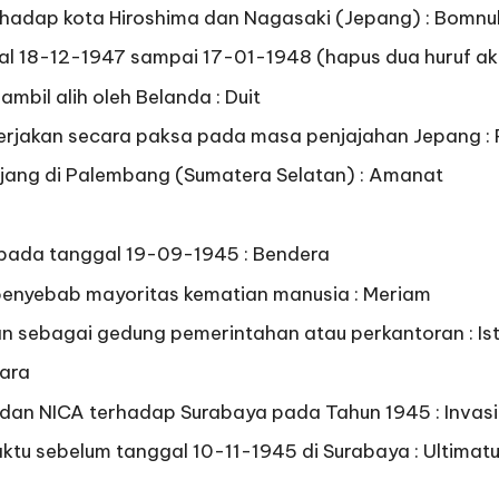
rhadap kota Hiroshima dan Nagasaki (Jepang) : Bomnuk
l 18-12-1947 sampai 17-01-1948 (hapus dua huruf akhi
bil alih oleh Belanda : Duit
kerjakan secara paksa pada masa penjajahan Jepang :
ang di Palembang (Sumatera Selatan) : Amanat
 pada tanggal 19-09-1945 : Bendera
 penyebab mayoritas kematian manusia : Meriam
 sebagai gedung pemerintahan atau perkantoran : Is
Sara
 dan NICA terhadap Surabaya pada Tahun 1945 : Invasi
aktu sebelum tanggal 10-11-1945 di Surabaya : Ultimat