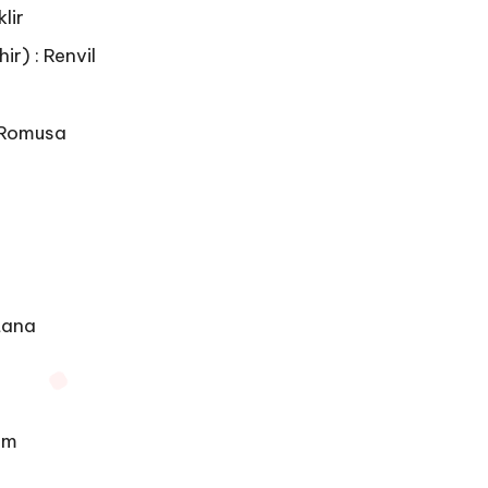
lir
r) : Renvil
 Romusa
tana
um