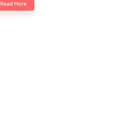
Read More