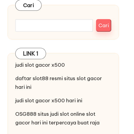
Cari
Cari
LINK 1
judi
slot gacor
x500
daftar
slot88
resmi situs slot gacor
hari ini
judi slot
gacor x500
hari ini
OSG888 situs judi slot online
slot
gacor
hari ini terpercaya buat raja