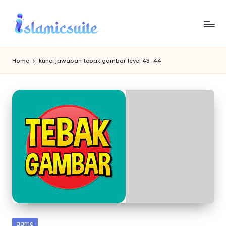
Skip
to
content
Home
kunci jawaban tebak gambar level 43-44
Posted
game