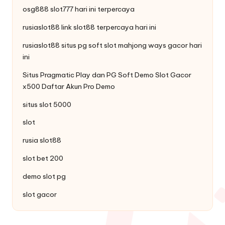
osg888
slot777
hari ini terpercaya
rusiaslot88 link
slot88
terpercaya hari ini
rusiaslot88 situs pg soft
slot mahjong ways
gacor hari
ini
Situs Pragmatic Play dan PG Soft
Demo Slot
Gacor
x500 Daftar Akun Pro Demo
situs slot 5000
slot
rusia slot88
slot bet 200
demo slot pg
slot gacor