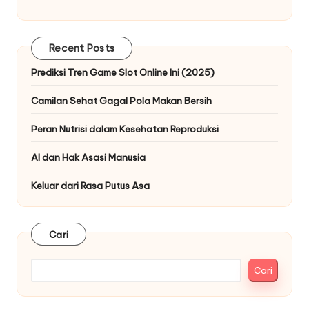
Recent Posts
Prediksi Tren Game Slot Online Ini (2025)
Camilan Sehat Gagal Pola Makan Bersih
Peran Nutrisi dalam Kesehatan Reproduksi
AI dan Hak Asasi Manusia
Keluar dari Rasa Putus Asa
Cari
Cari