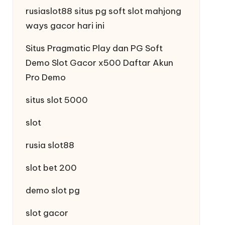
rusiaslot88 situs pg soft
slot mahjong
ways
gacor hari ini
Situs Pragmatic Play dan PG Soft
Demo Slot
Gacor x500 Daftar Akun
Pro Demo
situs slot 5000
slot
rusia slot88
slot bet 200
demo slot pg
slot gacor