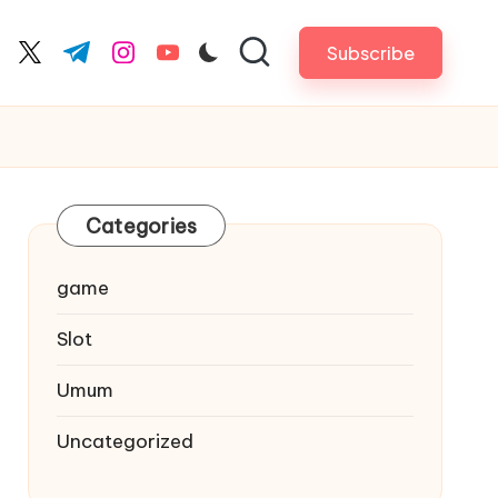
Subscribe
cebook.com
twitter.com
t.me
instagram.com
youtube.com
Categories
game
Slot
Umum
Uncategorized