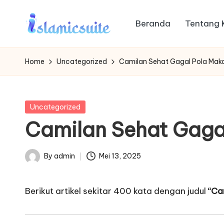
Beranda
Tentang 
Skip
to
content
Home
Uncategorized
Camilan Sehat Gagal Pola Maka
Posted
Uncategorized
in
Camilan Sehat Gagal
By
admin
Mei 13, 2025
Posted
by
Berikut artikel sekitar 400 kata dengan judul
“Ca