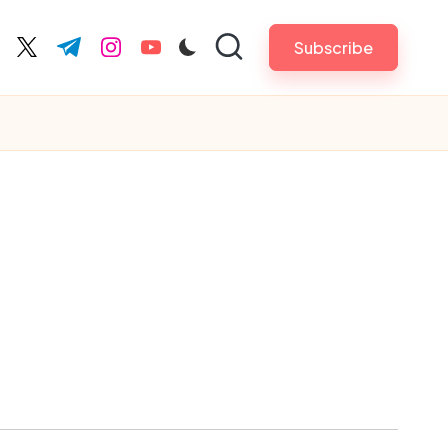
Subscribe
cebook.com
twitter.com
t.me
instagram.com
youtube.com