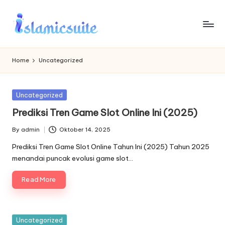
Skip
to
content
Home
Uncategorized
Posted
Uncategorized
in
Prediksi Tren Game Slot Online Ini (2025)
By
admin
Oktober 14, 2025
Posted
by
Prediksi Tren Game Slot Online Tahun Ini (2025) Tahun 2025
menandai puncak evolusi game slot…
Read More
Posted
Uncategorized