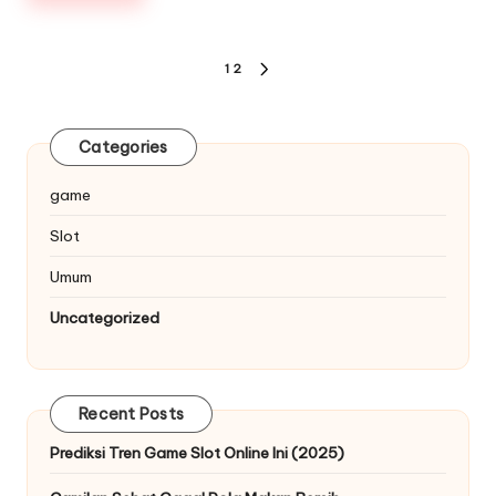
Paginasi
1
2
NEXT
pos
PAGE
Categories
game
Slot
Umum
Uncategorized
Recent Posts
Prediksi Tren Game Slot Online Ini (2025)