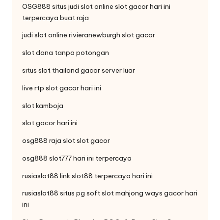
OSG888 situs judi slot online
slot gacor
hari ini
terpercaya buat raja
judi slot online
rivieranewburgh
slot gacor
slot dana tanpa potongan
situs
slot thailand
gacor server luar
live
rtp slot
gacor hari ini
slot kamboja
slot gacor hari ini
osg888
raja slot
slot gacor
osg888
slot777
hari ini terpercaya
rusiaslot88 link
slot88
terpercaya hari ini
rusiaslot88 situs pg soft
slot mahjong ways
gacor hari
ini