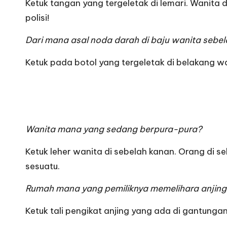
Ketuk tangan yang tergeletak di lemari. Wanita 
polisi!
Dari mana asal noda darah di baju wanita sebe
Ketuk pada botol yang tergeletak di belakang wa
Wanita mana yang sedang berpura-pura?
Ketuk leher wanita di sebelah kanan. Orang di s
sesuatu.
Rumah mana yang pemiliknya memelihara anjing
Ketuk tali pengikat anjing yang ada di gantungan