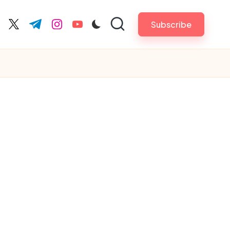
Subscribe
cebook.com
twitter.com
t.me
instagram.com
youtube.com