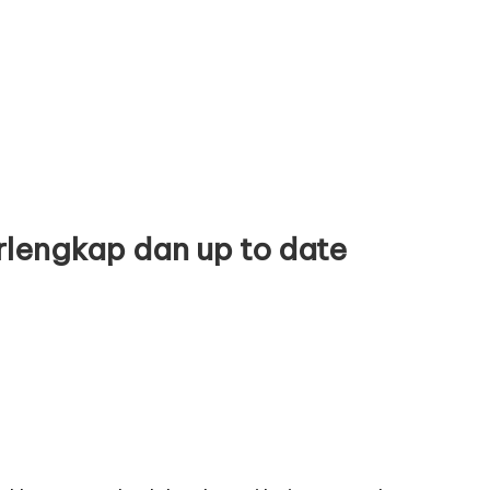
rlengkap dan up to date