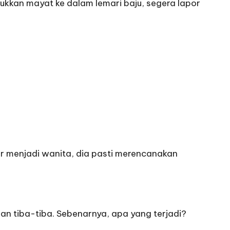
sukkan mayat ke dalam lemari baju, segera lapor
ar menjadi wanita, dia pasti merencanakan
ngan tiba-tiba. Sebenarnya, apa yang terjadi?