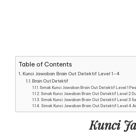
Table of Contents
Kunci Jawaban Brain Out Detektif Level 1-4
Brain Out Detektif
Simak Kunci Jawaban Brain Out Detektif Level 1 Pe
Simak Kunci Jawaban Brain Out Detektif Level 2 D
Simak Kunci Jawaban Brain Out Detektif Level 3 Se
Simak Kunci Jawaban Brain Out Detektif Level 4 A
Kunci Ja