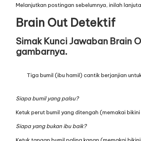
Melanjutkan postingan sebelumnya, inilah lanjut
Brain Out Detektif
Simak Kunci Jawaban Brain Ou
gambarnya.
Tiga bumil (ibu hamil) cantik berjanjian unt
Siapa bumil yang palsu?
Ketuk perut bumil yang ditengah (memakai bikini 
Siapa yang bukan ibu baik?
Ketuk tangan bumil paling kanan (memakai bikini