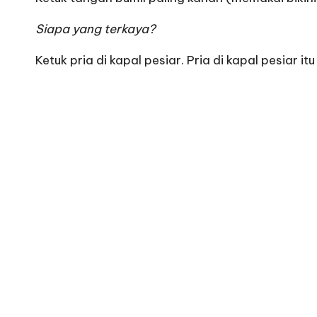
Siapa yang terkaya?
Ketuk pria di kapal pesiar. Pria di kapal pesiar i