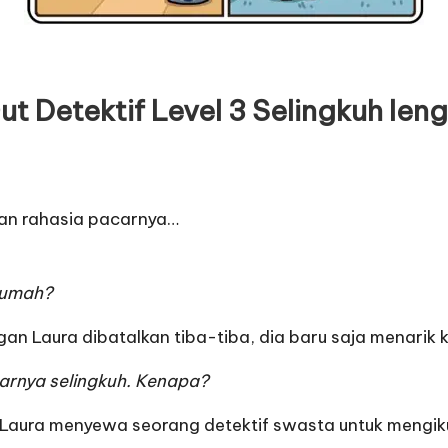
 Detektif Level 3 Selingkuh leng
kan rahasia pacarnya…
 rumah?
n Laura dibatalkan tiba-tiba, dia baru saja menarik 
arnya selingkuh. Kenapa?
i. Laura menyewa seorang detektif swasta untuk mengi