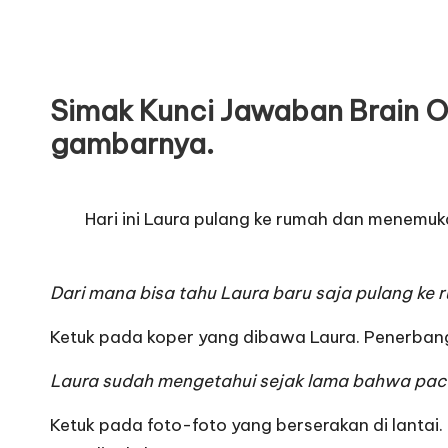
Simak Kunci Jawaban Brain Out
gambarnya.
Hari ini Laura pulang ke rumah dan menemu
Dari mana bisa tahu Laura baru saja pulang ke
Ketuk pada koper yang dibawa Laura. Penerbanga
Laura sudah mengetahui sejak lama bahwa pac
Ketuk pada foto-foto yang berserakan di lanta