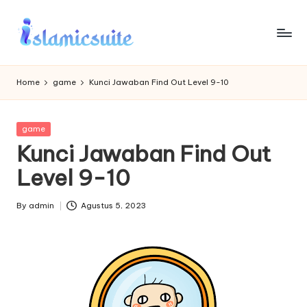
Skip
to
content
Home
game
Kunci Jawaban Find Out Level 9-10
Posted
game
in
Kunci Jawaban Find Out
Level 9-10
By
admin
Agustus 5, 2023
Posted
by