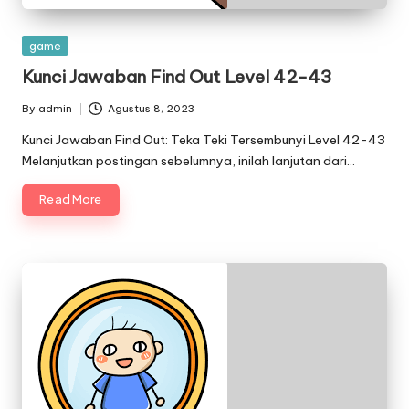
Posted
game
in
Kunci Jawaban Find Out Level 42-43
By
admin
Agustus 8, 2023
Posted
by
Kunci Jawaban Find Out: Teka Teki Tersembunyi Level 42-43
Melanjutkan postingan sebelumnya, inilah lanjutan dari…
Read More