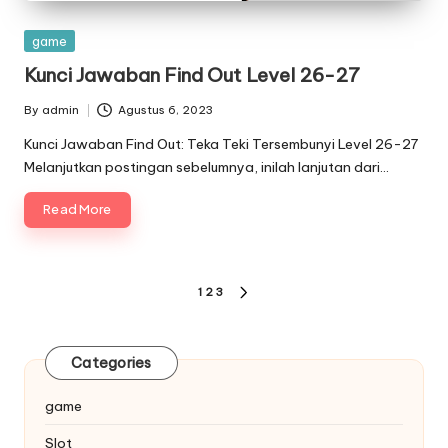
Posted
game
in
Kunci Jawaban Find Out Level 26-27
By
admin
Agustus 6, 2023
Posted
by
Kunci Jawaban Find Out: Teka Teki Tersembunyi Level 26-27
Melanjutkan postingan sebelumnya, inilah lanjutan dari…
Read More
Paginasi
1
2
3
NEXT
pos
PAGE
Categories
game
Slot