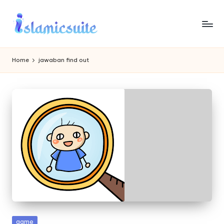
Skip
to
content
Home
jawaban find out
Posted
game