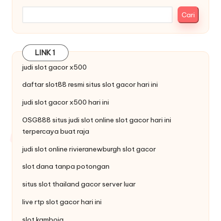
Cari
LINK 1
judi
slot gacor
x500
daftar
slot88
resmi situs slot gacor hari ini
judi slot
gacor x500
hari ini
OSG888 situs judi slot online
slot gacor
hari ini
terpercaya buat raja
judi slot online
rivieranewburgh
slot gacor
slot dana tanpa potongan
situs
slot thailand
gacor server luar
live
rtp slot
gacor hari ini
slot kamboja