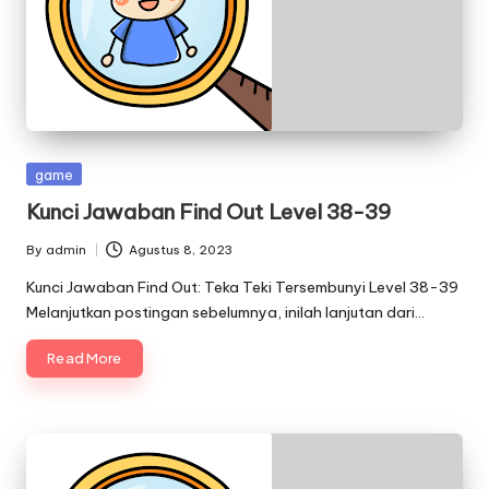
Posted
game
in
Kunci Jawaban Find Out Level 38-39
By
admin
Agustus 8, 2023
Posted
by
Kunci Jawaban Find Out: Teka Teki Tersembunyi Level 38-39
Melanjutkan postingan sebelumnya, inilah lanjutan dari…
Read More