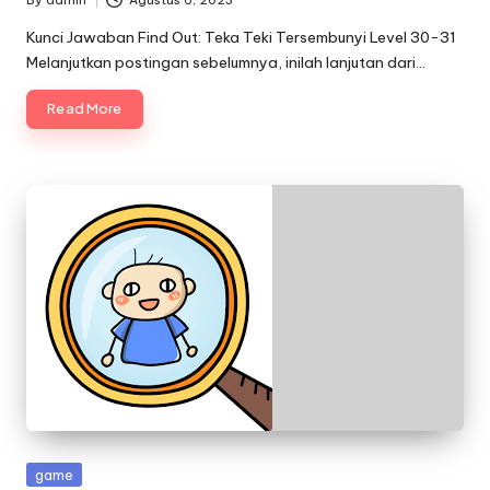
By
admin
Agustus 6, 2023
Posted
by
Kunci Jawaban Find Out: Teka Teki Tersembunyi Level 30-31
Melanjutkan postingan sebelumnya, inilah lanjutan dari…
Read More
Posted
game