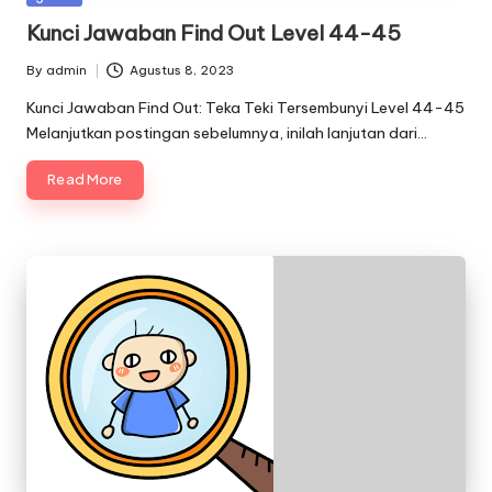
in
Kunci Jawaban Find Out Level 44-45
By
admin
Agustus 8, 2023
Posted
by
Kunci Jawaban Find Out: Teka Teki Tersembunyi Level 44-45
Melanjutkan postingan sebelumnya, inilah lanjutan dari…
Read More