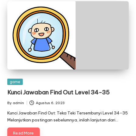
Posted
game
in
Kunci Jawaban Find Out Level 34-35
By
admin
Agustus 6, 2023
Posted
by
Kunci Jawaban Find Out: Teka Teki Tersembunyi Level 34-35
Melanjutkan postingan sebelumnya, inilah lanjutan dari…
Read More