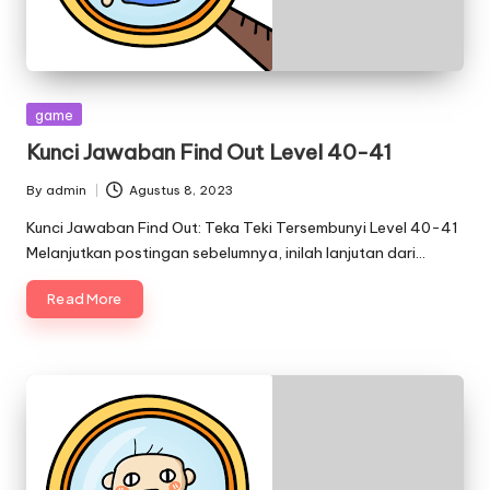
Posted
game
in
Kunci Jawaban Find Out Level 40-41
By
admin
Agustus 8, 2023
Posted
by
Kunci Jawaban Find Out: Teka Teki Tersembunyi Level 40-41
Melanjutkan postingan sebelumnya, inilah lanjutan dari…
Read More