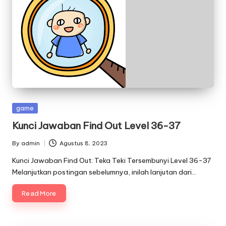
Posted
game
in
Kunci Jawaban Find Out Level 36-37
By
admin
Agustus 8, 2023
Posted
by
Kunci Jawaban Find Out: Teka Teki Tersembunyi Level 36-37
Melanjutkan postingan sebelumnya, inilah lanjutan dari…
Read More