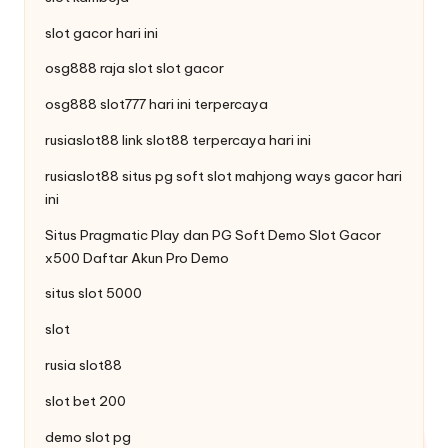
slot gacor hari ini
osg888
raja slot
slot gacor
osg888
slot777
hari ini terpercaya
rusiaslot88 link
slot88
terpercaya hari ini
rusiaslot88 situs pg soft
slot mahjong ways
gacor hari
ini
Situs Pragmatic Play dan PG Soft
Demo Slot
Gacor
x500 Daftar Akun Pro Demo
situs slot 5000
slot
rusia slot88
slot bet 200
demo slot pg