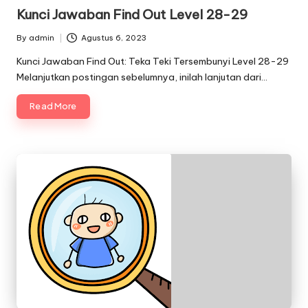
in
Kunci Jawaban Find Out Level 28-29
By
admin
Agustus 6, 2023
Posted
by
Kunci Jawaban Find Out: Teka Teki Tersembunyi Level 28-29
Melanjutkan postingan sebelumnya, inilah lanjutan dari…
Read More