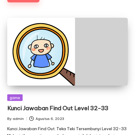
Posted
game
in
Kunci Jawaban Find Out Level 32-33
By
admin
Agustus 6, 2023
Posted
by
Kunci Jawaban Find Out: Teka Teki Tersembunyi Level 32-33