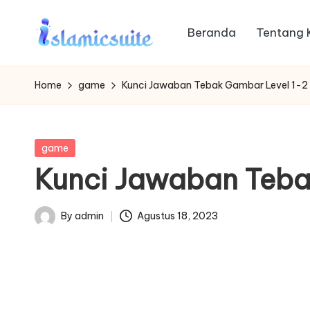
Beranda
Tentang 
Skip
to
content
Home
game
Kunci Jawaban Tebak Gambar Level 1-2
Posted
game
in
Kunci Jawaban Teba
By
admin
Agustus 18, 2023
Posted
by