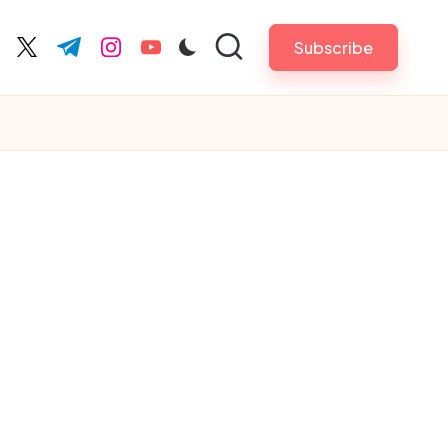
Subscribe
cebook.com
twitter.com
t.me
instagram.com
youtube.com