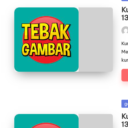
in
K
1
Pos
by
Ku
Me
ku
Po
g
in
K
1