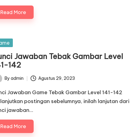
Read More
sted
ame
unci Jawaban Tebak Gambar Level
41-142
By
admin
Agustus 29, 2023
ted
nci Jawaban Game Tebak Gambar Level 141-142
lanjutkan postingan sebelumnya, inilah lanjutan dari
nci jawaban…
Read More