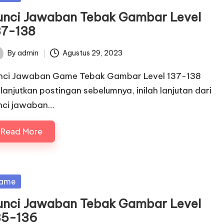
unci Jawaban Tebak Gambar Level
37-138
By
admin
Agustus 29, 2023
ted
nci Jawaban Game Tebak Gambar Level 137-138
lanjutkan postingan sebelumnya, inilah lanjutan dari
nci jawaban…
Read More
sted
ame
unci Jawaban Tebak Gambar Level
35-136