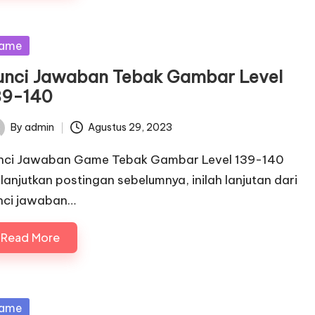
sted
ame
unci Jawaban Tebak Gambar Level
39-140
By
admin
Agustus 29, 2023
ted
nci Jawaban Game Tebak Gambar Level 139-140
lanjutkan postingan sebelumnya, inilah lanjutan dari
nci jawaban…
Read More
sted
ame