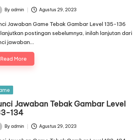
By
admin
Agustus 29, 2023
ted
nci Jawaban Game Tebak Gambar Level 135-136
lanjutkan postingan sebelumnya, inilah lanjutan dari
nci jawaban…
Read More
sted
ame
unci Jawaban Tebak Gambar Level
33-134
By
admin
Agustus 29, 2023
ted