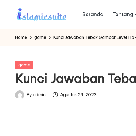
Beranda
Tentang 
Skip
to
content
Home
game
Kunci Jawaban Tebak Gambar Level 115
Posted
game
in
Kunci Jawaban Teba
By
admin
Agustus 29, 2023
Posted
by