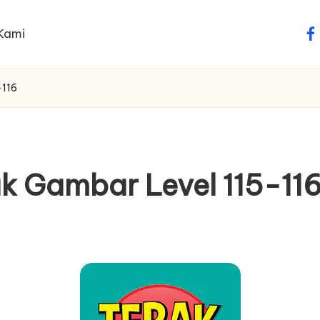
Kami
fa
-116
k Gambar Level 115-11