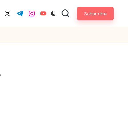
Subscribe
cebook.com
twitter.com
t.me
instagram.com
youtube.com
6