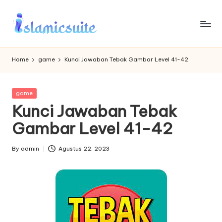
Skip
to
content
Home
game
Kunci Jawaban Tebak Gambar Level 41-42
Posted
game
in
Kunci Jawaban Tebak
Gambar Level 41-42
By
admin
Agustus 22, 2023
Posted
by