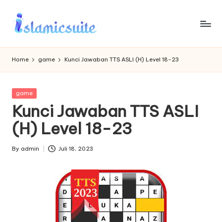
Skip
to
content
Home
game
Kunci Jawaban TTS ASLI (H) Level 18-23
Posted
game
in
Kunci Jawaban TTS ASLI
(H) Level 18-23
By
admin
Juli 18, 2023
Posted
by