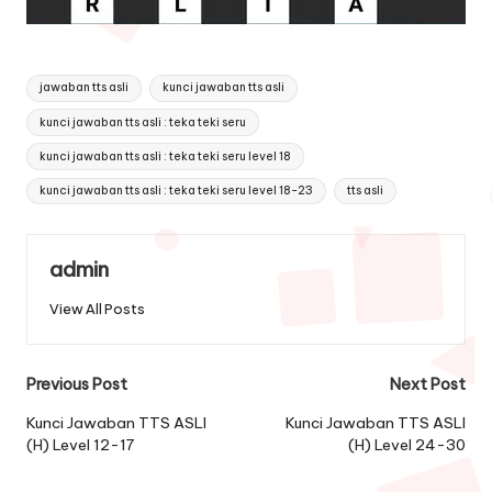
Tags:
jawaban tts asli
kunci jawaban tts asli
kunci jawaban tts asli : teka teki seru
kunci jawaban tts asli : teka teki seru level 18
kunci jawaban tts asli : teka teki seru level 18-23
tts asli
admin
View All Posts
Post
Previous Post
Next Post
navigation
Kunci Jawaban TTS ASLI
Kunci Jawaban TTS ASLI
(H) Level 12-17
(H) Level 24-30