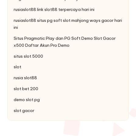
rusiaslot88 link
slot88
terpercaya hari ini
rusiaslot88 situs pg soft
slot mahjong ways
gacor hari
ini
Situs Pragmatic Play dan PG Soft
Demo Slot
Gacor
x500 Daftar Akun Pro Demo
situs slot 5000
slot
rusia slot88
slot bet 200
demo slot pg
slot gacor