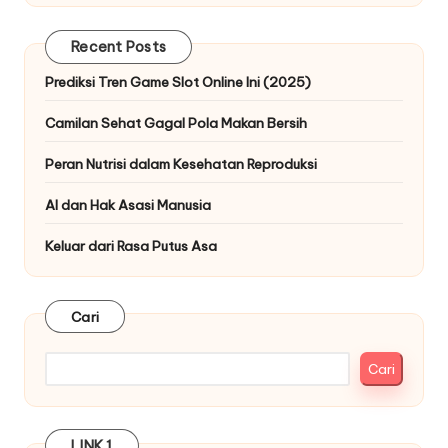
Recent Posts
Prediksi Tren Game Slot Online Ini (2025)
Camilan Sehat Gagal Pola Makan Bersih
Peran Nutrisi dalam Kesehatan Reproduksi
AI dan Hak Asasi Manusia
Keluar dari Rasa Putus Asa
Cari
Cari
LINK 1