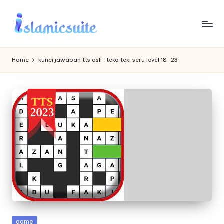
Skip
to
content
Home
kunci jawaban tts asli : teka teki seru level 18-23
Posted
game