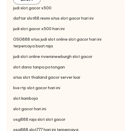
judi
slot gacor
x500
daftar
slot88
resmi situs slot gacor hari ini
judi slot
gacor x500
hari ini
OSG888 situs judi slot online
slot gacor
hari ini
terpercaya buat raja
judi slot online
rivieranewburgh
slot gacor
slot dana tanpa potongan
situs
slot thailand
gacor server luar
live
rtp slot
gacor hari ini
slot kamboja
slot gacor hari ini
osg888
raja slot
slot gacor
osg888
slot777
hari ini terpercaya