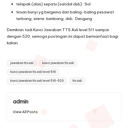
telapak (alas) sepatu (sandal dsb) : Sol
tiruan bunyi yg bergema dari baling-baling pesawat
terbang, sirene, kumbang, dsb : Dengung
Demikian tadi Kunci Jawaban TTS Asli level 511 sampai
dengan 520, semoga postingan ini dapat bermanfaat bagi
kalian.
Tags:
jawaban tts asli
kunci jawaban tts asli
kunci jawaban tts asli level 516
kunci jawaban tts asli level 516-520
tts asli
admin
View All Posts