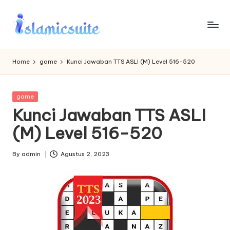
Skip
to
content
Home
game
Kunci Jawaban TTS ASLI (M) Level 516-520
Posted
game
in
Kunci Jawaban TTS ASLI
(M) Level 516-520
By
admin
Agustus 2, 2023
Posted
by