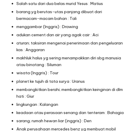
Salah satu dari dua belas murid Yesus : Matius
barang yg berutas-utas panjang dibuat dari
bermacam-macam bahan : Tali
menggambar (Inggris) : Drawing
adukan cement dan air yang agak cair : Aci
aturan; taksiran mengenai penerimaan dan pengeluaran
kas : Anggaran
makhluk halus yg sering menampakkan diri sbg manusia
atau binatang : Siluman
wisata (Inggris) : Tour
planet ke tujuh di tata surya : Uranus
membangkitkan berahi; membangkitkan keinginan di dlm
hati : Giur
lingkungan : Kalangan
keadaan atau perasaan senang dan tenteram : Bahagia
sarang; rumah hewan liar (inggris) : Den
Anak perusahaan mercedes benz yg membuat mobil