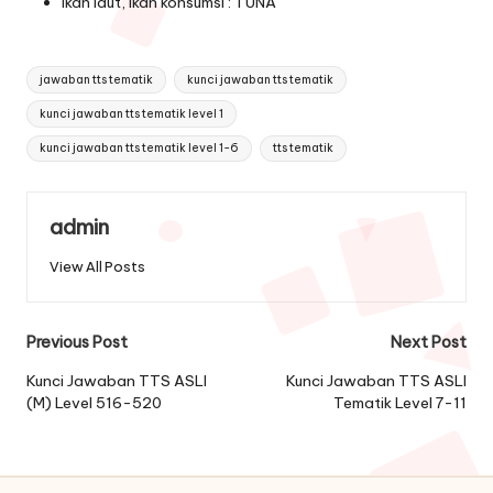
Ikan laut, ikan konsumsi : TUNA
Tags:
jawaban tts tematik
kunci jawaban tts tematik
kunci jawaban tts tematik level 1
kunci jawaban tts tematik level 1-6
tts tematik
admin
View All Posts
Post
Previous Post
Next Post
navigation
Kunci Jawaban TTS ASLI
Kunci Jawaban TTS ASLI
(M) Level 516-520
Tematik Level 7-11