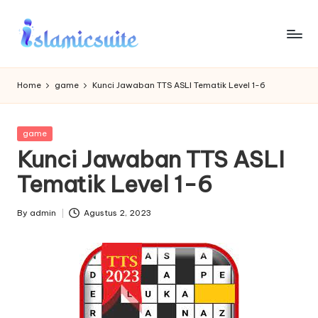
Skip
to
content
Home
game
Kunci Jawaban TTS ASLI Tematik Level 1-6
Posted
game
in
Kunci Jawaban TTS ASLI
Tematik Level 1-6
By
admin
Agustus 2, 2023
Posted
by