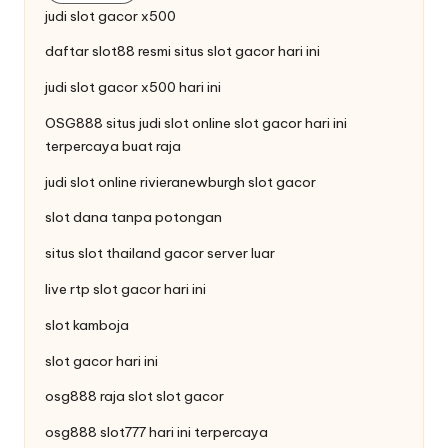
judi
slot gacor
x500
daftar
slot88
resmi situs slot gacor hari ini
judi slot
gacor x500
hari ini
OSG888 situs judi slot online
slot gacor
hari ini
terpercaya buat raja
judi slot online
rivieranewburgh
slot gacor
slot dana tanpa potongan
situs
slot thailand
gacor server luar
live
rtp slot
gacor hari ini
slot kamboja
slot gacor hari ini
osg888
raja slot
slot gacor
osg888
slot777
hari ini terpercaya