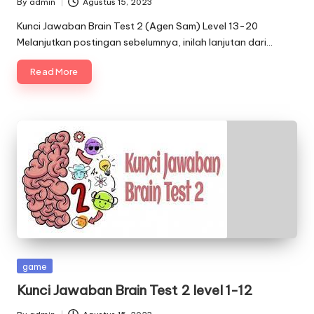
By
admin
Agustus 15, 2023
Posted
by
Kunci Jawaban Brain Test 2 (Agen Sam) Level 13-20
Melanjutkan postingan sebelumnya, inilah lanjutan dari…
Read More
Posted
game
in
Kunci Jawaban Brain Test 2 level 1-12