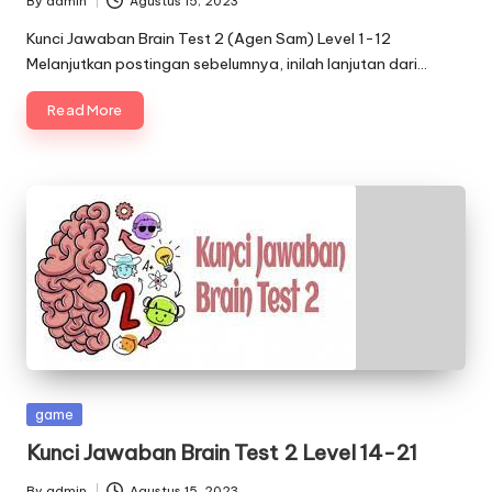
By
admin
Agustus 15, 2023
Posted
by
Kunci Jawaban Brain Test 2 (Agen Sam) Level 1-12
Melanjutkan postingan sebelumnya, inilah lanjutan dari…
Read More
Posted
game
in
Kunci Jawaban Brain Test 2 Level 14-21
By
admin
Agustus 15, 2023