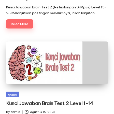
Posted
by
Kunci Jawaban Brain Test 2 (Petualangan Si Mpus) Level 15-
26 Melanjutkan postingan sebelumnya, inilah lanjutan…
Read More
Posted
game
in
Kunci Jawaban Brain Test 2 Level 1-14
By
admin
Agustus 15, 2023