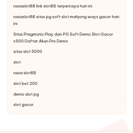
rusiaslot88 link
slot88
terpercaya hari ini
rusiaslot88 situs pg soft
slot mahjong ways
gacor hari
ini
Situs Pragmatic Play dan PG Soft
Demo Slot
Gacor
x500 Daftar Akun Pro Demo
situs slot 5000
slot
rusia slot88
slot bet 200
demo slot pg
slot gacor