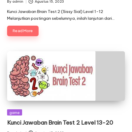
By
admin
Agustus 15, 2023
Posted
by
Kunci Jawaban Brain Test 2 (Sissy Sial) Level 1-12
Melanjutkan postingan sebelumnya, inilah lanjutan dari…
Read More
Posted
game
in
Kunci Jawaban Brain Test 2 Level 13-20