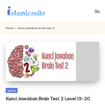
Skip
to
content
Home
kunci jawaban brain test 2
Posted
game
in
Kunci Jawaban Brain Test 2 Level 13-20