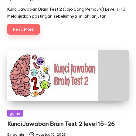
Posted
by
Kunci Jawaban Brain Test 2 (Jojo Sang Pemburu) Level 1-13
Melanjutkan postingan sebelumnya, inilah lanjutan…
Read More
Posted
game
in
Kunci Jawaban Brain Test 2 level 15-26
By
admin
Agustus 15, 2023