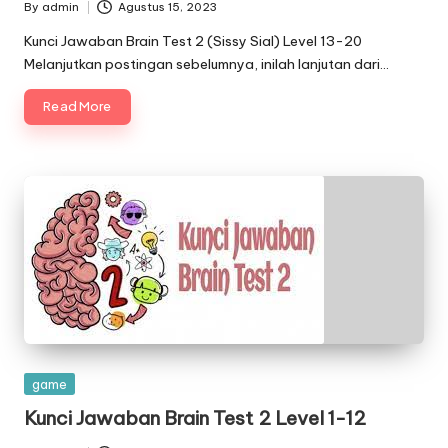
By
admin
Agustus 15, 2023
Posted
by
Kunci Jawaban Brain Test 2 (Sissy Sial) Level 13-20
Melanjutkan postingan sebelumnya, inilah lanjutan dari…
Read More
Posted
game
in
Kunci Jawaban Brain Test 2 Level 1-12