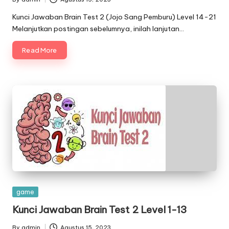
Posted
by
Kunci Jawaban Brain Test 2 (Jojo Sang Pemburu) Level 14-21
Melanjutkan postingan sebelumnya, inilah lanjutan…
Read More
Posted
game
in
Kunci Jawaban Brain Test 2 Level 1-13
By
admin
Agustus 15, 2023