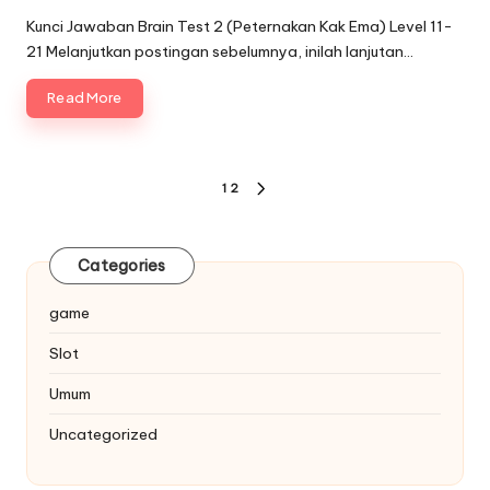
by
Kunci Jawaban Brain Test 2 (Peternakan Kak Ema) Level 11-
21 Melanjutkan postingan sebelumnya, inilah lanjutan…
Read More
Paginasi
1
2
NEXT
pos
PAGE
Categories
game
Slot
Umum
Uncategorized