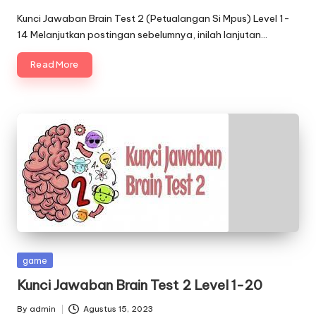
Posted
by
Kunci Jawaban Brain Test 2 (Petualangan Si Mpus) Level 1-
14 Melanjutkan postingan sebelumnya, inilah lanjutan…
Read More
Posted
game
in
Kunci Jawaban Brain Test 2 Level 1-20
By
admin
Agustus 15, 2023
Posted