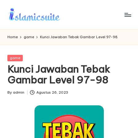
Skip
to
content
Home
game
Kunci Jawaban Tebak Gambar Level 97-98
Posted
game
in
Kunci Jawaban Tebak
Gambar Level 97-98
By
admin
Agustus 26, 2023
Posted
by