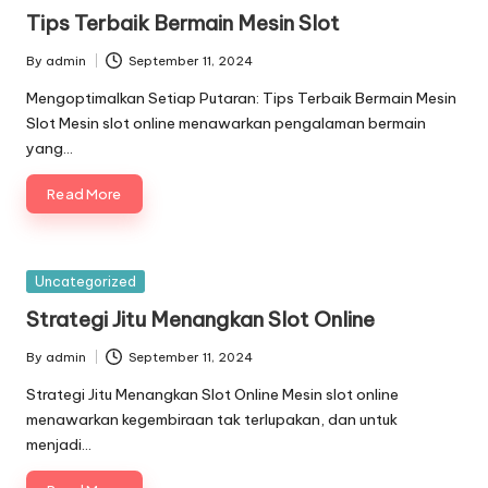
in
Tips Terbaik Bermain Mesin Slot
By
admin
September 11, 2024
Posted
by
Mengoptimalkan Setiap Putaran: Tips Terbaik Bermain Mesin
Slot Mesin slot online menawarkan pengalaman bermain
yang…
Read More
Posted
Uncategorized
in
Strategi Jitu Menangkan Slot Online
By
admin
September 11, 2024
Posted
by
Strategi Jitu Menangkan Slot Online Mesin slot online
menawarkan kegembiraan tak terlupakan, dan untuk
menjadi…