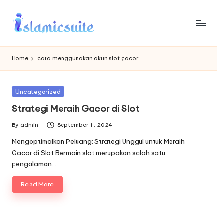
Skip
to
content
Home
cara menggunakan akun slot gacor
Posted
Uncategorized
in
Strategi Meraih Gacor di Slot
By
admin
September 11, 2024
Posted
by
Mengoptimalkan Peluang: Strategi Unggul untuk Meraih
Gacor di Slot Bermain slot merupakan salah satu
pengalaman…
Read More