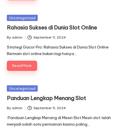
Posted
Uncategorized
in
Rahasia Sukses di Dunia Slot Online
By
admin
September 11, 2024
Posted
by
Strategi Gacor Pro: Rahasia Sukses di Dunia Slot Online
Bermain slot online bukan lagi hanya…
Read More
Posted
Uncategorized
in
Panduan Lengkap Menang Slot
By
admin
September 11, 2024
Posted
by
Panduan Lengkap Menang di Mesin Slot Mesin slot telah
menjadi salah satu permainan kasino paling…