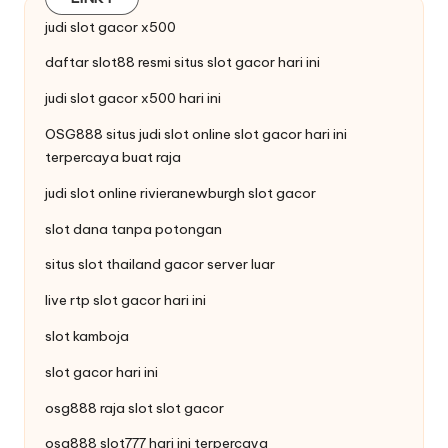
judi
slot gacor
x500
daftar
slot88
resmi situs slot gacor hari ini
judi slot
gacor x500
hari ini
OSG888 situs judi slot online
slot gacor
hari ini
terpercaya buat raja
judi slot online
rivieranewburgh
slot gacor
slot dana tanpa potongan
situs
slot thailand
gacor server luar
live
rtp slot
gacor hari ini
slot kamboja
slot gacor hari ini
osg888
raja slot
slot gacor
osg888
slot777
hari ini terpercaya