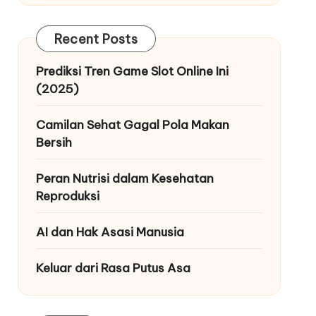
Recent Posts
Prediksi Tren Game Slot Online Ini
(2025)
Camilan Sehat Gagal Pola Makan
Bersih
Peran Nutrisi dalam Kesehatan
Reproduksi
AI dan Hak Asasi Manusia
Keluar dari Rasa Putus Asa