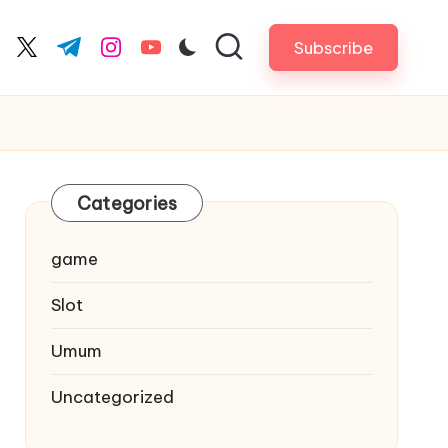
Subscribe
cebook.com
twitter.com
t.me
instagram.com
youtube.com
Categories
game
Slot
Umum
Uncategorized