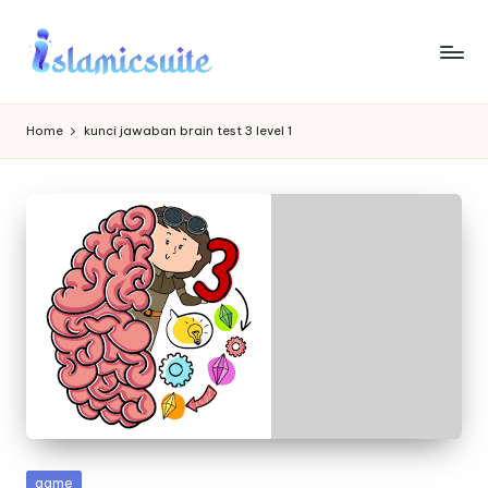
Skip
to
content
Home
kunci jawaban brain test 3 level 1
Posted
game