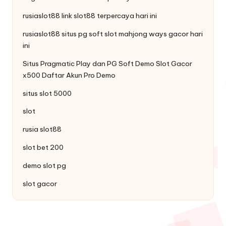
rusiaslot88 link
slot88
terpercaya hari ini
rusiaslot88 situs pg soft
slot mahjong ways
gacor hari
ini
Situs Pragmatic Play dan PG Soft
Demo Slot
Gacor
x500 Daftar Akun Pro Demo
situs slot 5000
slot
rusia slot88
slot bet 200
demo slot pg
slot gacor