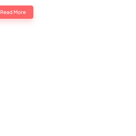
Read More