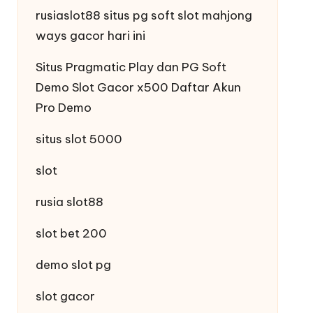
rusiaslot88 situs pg soft
slot mahjong
ways
gacor hari ini
Situs Pragmatic Play dan PG Soft
Demo Slot
Gacor x500 Daftar Akun
Pro Demo
situs slot 5000
slot
rusia slot88
slot bet 200
demo slot pg
slot gacor