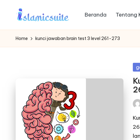
Beranda
Tentang 
Skip
to
content
Home
kunci jawaban brain test 3 level 261-273
Po
g
in
K
2
Pos
by
Ku
26
la