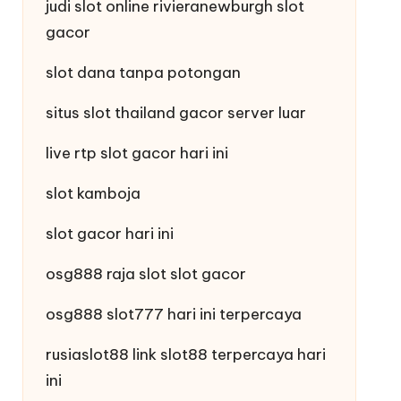
judi slot online
rivieranewburgh
slot
gacor
slot dana tanpa potongan
situs
slot thailand
gacor server luar
live
rtp slot
gacor hari ini
slot kamboja
slot gacor hari ini
osg888
raja slot
slot gacor
osg888
slot777
hari ini terpercaya
rusiaslot88 link
slot88
terpercaya hari
ini