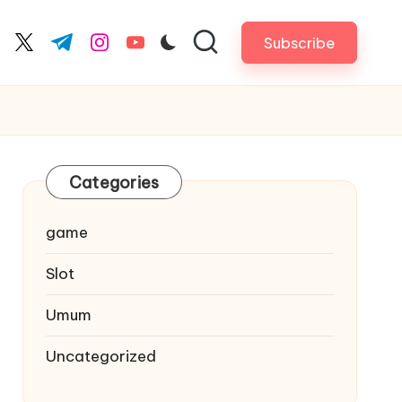
Subscribe
cebook.com
twitter.com
t.me
instagram.com
youtube.com
Categories
game
Slot
Umum
Uncategorized