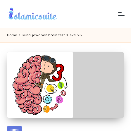
Skip
to
content
Home
kunci jawaban brain test 3 level 28
Posted
game