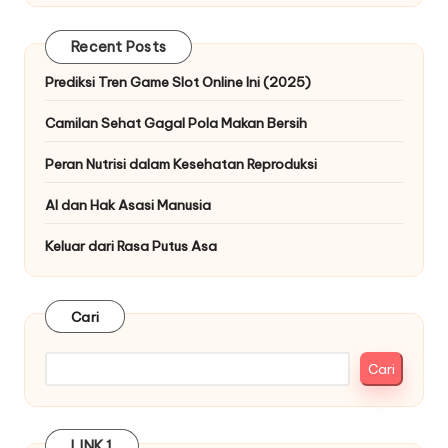
Recent Posts
Prediksi Tren Game Slot Online Ini (2025)
Camilan Sehat Gagal Pola Makan Bersih
Peran Nutrisi dalam Kesehatan Reproduksi
AI dan Hak Asasi Manusia
Keluar dari Rasa Putus Asa
Cari
Cari
LINK 1