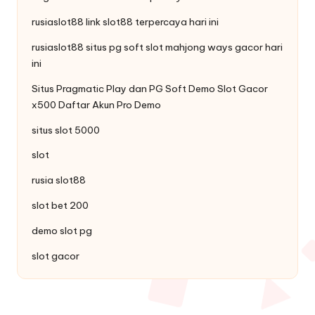
rusiaslot88 link
slot88
terpercaya hari ini
rusiaslot88 situs pg soft
slot mahjong ways
gacor hari
ini
Situs Pragmatic Play dan PG Soft
Demo Slot
Gacor
x500 Daftar Akun Pro Demo
situs slot 5000
slot
rusia slot88
slot bet 200
demo slot pg
slot gacor