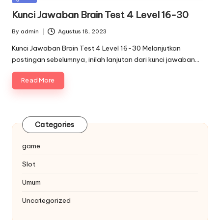
in
Kunci Jawaban Brain Test 4 Level 16-30
By
admin
Agustus 18, 2023
Posted
by
Kunci Jawaban Brain Test 4 Level 16-30 Melanjutkan
postingan sebelumnya, inilah lanjutan dari kunci jawaban…
Read More
Categories
game
Slot
Umum
Uncategorized