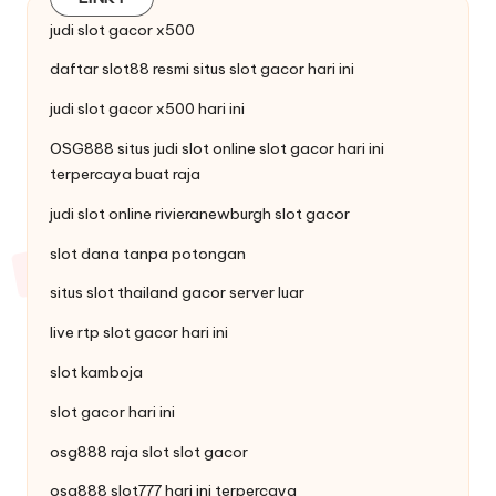
judi
slot gacor
x500
daftar
slot88
resmi situs slot gacor hari ini
judi slot
gacor x500
hari ini
OSG888 situs judi slot online
slot gacor
hari ini
terpercaya buat raja
judi slot online
rivieranewburgh
slot gacor
slot dana tanpa potongan
situs
slot thailand
gacor server luar
live
rtp slot
gacor hari ini
slot kamboja
slot gacor hari ini
osg888
raja slot
slot gacor
osg888
slot777
hari ini terpercaya