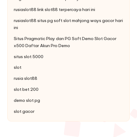
rusiaslot88 link
slot88
terpercaya hari ini
rusiaslot88 situs pg soft
slot mahjong ways
gacor hari
ini
Situs Pragmatic Play dan PG Soft
Demo Slot
Gacor
x500 Daftar Akun Pro Demo
situs slot 5000
slot
rusia slot88
slot bet 200
demo slot pg
slot gacor