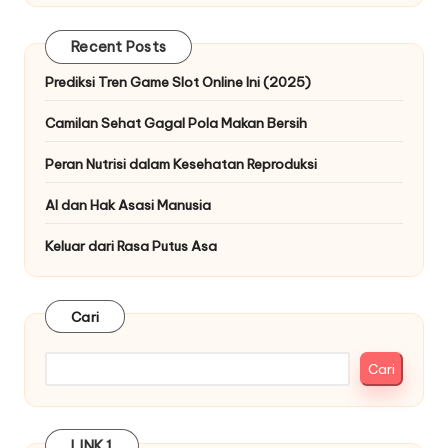
Recent Posts
Prediksi Tren Game Slot Online Ini (2025)
Camilan Sehat Gagal Pola Makan Bersih
Peran Nutrisi dalam Kesehatan Reproduksi
AI dan Hak Asasi Manusia
Keluar dari Rasa Putus Asa
Cari
Cari
LINK 1