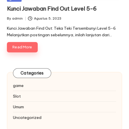
in
Kunci Jawaban Find Out Level 5-6
By
admin
Agustus 5, 2023
Posted
by
Kunci Jawaban Find Out: Teka Teki Tersembunyi Level 5-6
Melanjutkan postingan sebelumnya, inilah lanjutan dari…
Read More
Categories
game
Slot
Umum
Uncategorized