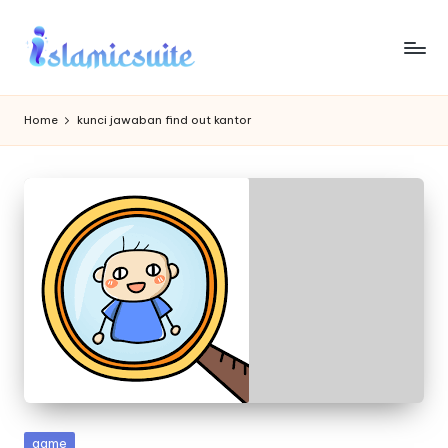
Skip
to
content
Home
kunci jawaban find out kantor
Posted
game