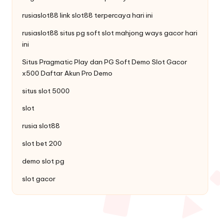
rusiaslot88 link
slot88
terpercaya hari ini
rusiaslot88 situs pg soft
slot mahjong ways
gacor hari
ini
Situs Pragmatic Play dan PG Soft
Demo Slot
Gacor
x500 Daftar Akun Pro Demo
situs slot 5000
slot
rusia slot88
slot bet 200
demo slot pg
slot gacor