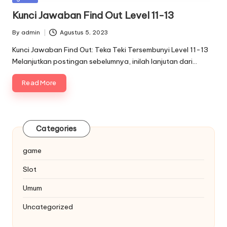
in
Kunci Jawaban Find Out Level 11-13
By
admin
Agustus 5, 2023
Posted
by
Kunci Jawaban Find Out: Teka Teki Tersembunyi Level 11-13
Melanjutkan postingan sebelumnya, inilah lanjutan dari…
Read More
Categories
game
Slot
Umum
Uncategorized