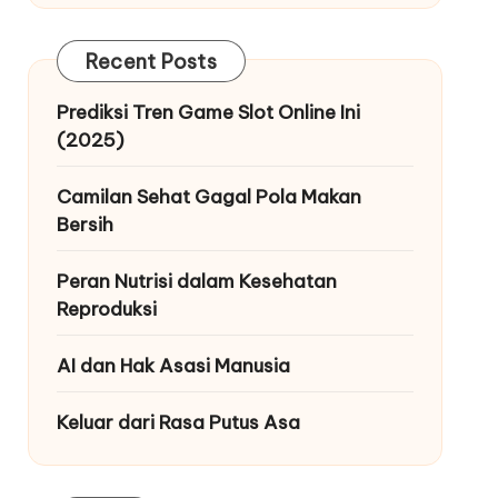
Recent Posts
Prediksi Tren Game Slot Online Ini
(2025)
Camilan Sehat Gagal Pola Makan
Bersih
Peran Nutrisi dalam Kesehatan
Reproduksi
AI dan Hak Asasi Manusia
Keluar dari Rasa Putus Asa