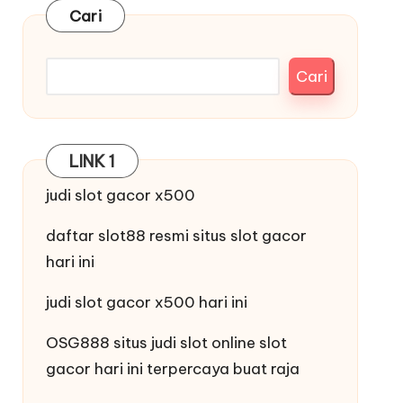
Cari
Cari
LINK 1
judi
slot gacor
x500
daftar
slot88
resmi situs slot gacor
hari ini
judi slot
gacor x500
hari ini
OSG888 situs judi slot online
slot
gacor
hari ini terpercaya buat raja