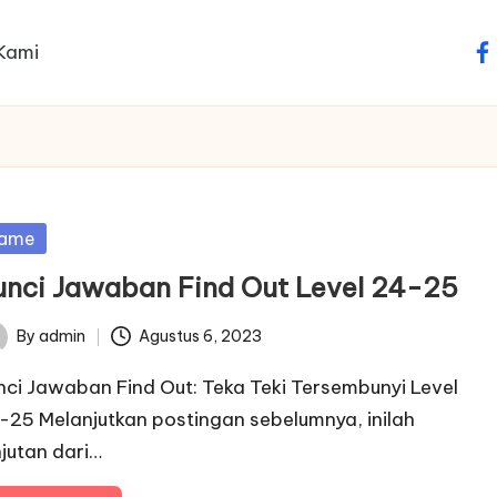
Kami
fa
sted
ame
unci Jawaban Find Out Level 24-25
By
admin
Agustus 6, 2023
ted
nci Jawaban Find Out: Teka Teki Tersembunyi Level
-25 Melanjutkan postingan sebelumnya, inilah
njutan dari…