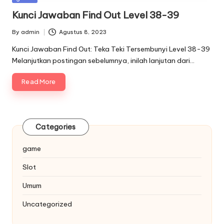
in
Kunci Jawaban Find Out Level 38-39
By
admin
Agustus 8, 2023
Posted
by
Kunci Jawaban Find Out: Teka Teki Tersembunyi Level 38-39
Melanjutkan postingan sebelumnya, inilah lanjutan dari…
Read More
Categories
game
Slot
Umum
Uncategorized