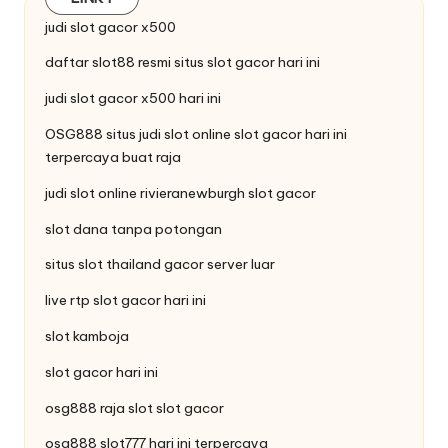
judi
slot gacor
x500
daftar
slot88
resmi situs slot gacor hari ini
judi slot
gacor x500
hari ini
OSG888 situs judi slot online
slot gacor
hari ini
terpercaya buat raja
judi slot online
rivieranewburgh
slot gacor
slot dana tanpa potongan
situs
slot thailand
gacor server luar
live
rtp slot
gacor hari ini
slot kamboja
slot gacor hari ini
osg888
raja slot
slot gacor
osg888
slot777
hari ini terpercaya