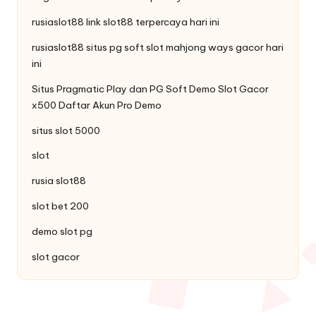
rusiaslot88 link
slot88
terpercaya hari ini
rusiaslot88 situs pg soft
slot mahjong ways
gacor hari
ini
Situs Pragmatic Play dan PG Soft
Demo Slot
Gacor
x500 Daftar Akun Pro Demo
situs slot 5000
slot
rusia slot88
slot bet 200
demo slot pg
slot gacor