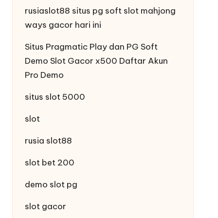
rusiaslot88 situs pg soft
slot mahjong
ways
gacor hari ini
Situs Pragmatic Play dan PG Soft
Demo Slot
Gacor x500 Daftar Akun
Pro Demo
situs slot 5000
slot
rusia slot88
slot bet 200
demo slot pg
slot gacor