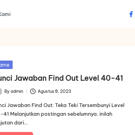
Kami
fa
sted
ame
unci Jawaban Find Out Level 40-41
By
admin
Agustus 8, 2023
ted
nci Jawaban Find Out: Teka Teki Tersembunyi Level
-41 Melanjutkan postingan sebelumnya, inilah
njutan dari…