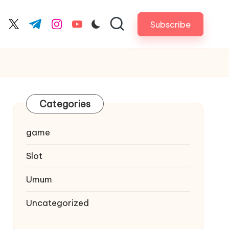
Subscribe
cebook.com
twitter.com
t.me
instagram.com
youtube.com
Categories
game
Slot
Umum
Uncategorized