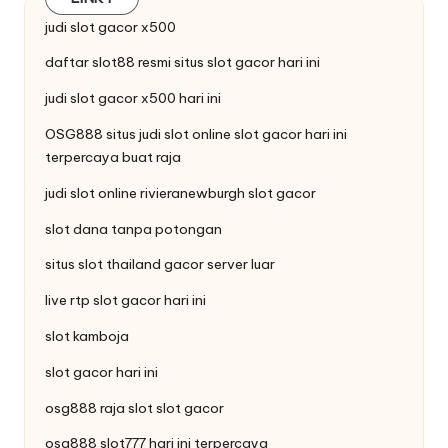
judi
slot gacor
x500
daftar
slot88
resmi situs slot gacor hari ini
judi slot
gacor x500
hari ini
OSG888 situs judi slot online
slot gacor
hari ini
terpercaya buat raja
judi slot online
rivieranewburgh
slot gacor
slot dana tanpa potongan
situs
slot thailand
gacor server luar
live
rtp slot
gacor hari ini
slot kamboja
slot gacor hari ini
osg888
raja slot
slot gacor
osg888
slot777
hari ini terpercaya