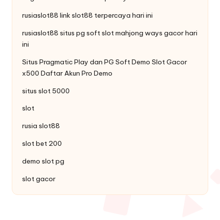
rusiaslot88 link
slot88
terpercaya hari ini
rusiaslot88 situs pg soft
slot mahjong ways
gacor hari
ini
Situs Pragmatic Play dan PG Soft
Demo Slot
Gacor
x500 Daftar Akun Pro Demo
situs slot 5000
slot
rusia slot88
slot bet 200
demo slot pg
slot gacor