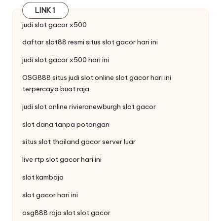
LINK 1
judi
slot gacor
x500
daftar
slot88
resmi situs slot gacor hari ini
judi slot
gacor x500
hari ini
OSG888 situs judi slot online
slot gacor
hari ini
terpercaya buat raja
judi slot online
rivieranewburgh
slot gacor
slot dana tanpa potongan
situs
slot thailand
gacor server luar
live
rtp slot
gacor hari ini
slot kamboja
slot gacor hari ini
osg888
raja slot
slot gacor