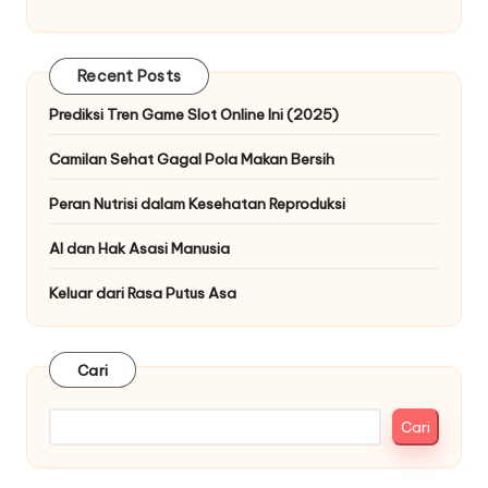
Recent Posts
Prediksi Tren Game Slot Online Ini (2025)
Camilan Sehat Gagal Pola Makan Bersih
Peran Nutrisi dalam Kesehatan Reproduksi
AI dan Hak Asasi Manusia
Keluar dari Rasa Putus Asa
Cari
Cari