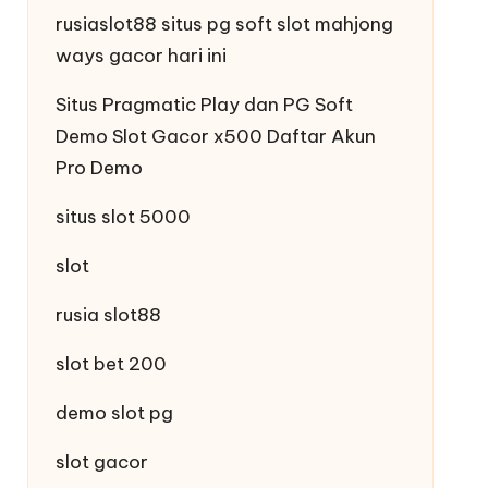
rusiaslot88 situs pg soft
slot mahjong
ways
gacor hari ini
Situs Pragmatic Play dan PG Soft
Demo Slot
Gacor x500 Daftar Akun
Pro Demo
situs slot 5000
slot
rusia slot88
slot bet 200
demo slot pg
slot gacor