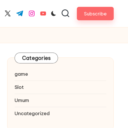
Subscribe
cebook.com
twitter.com
t.me
instagram.com
youtube.com
Categories
game
Slot
Umum
Uncategorized