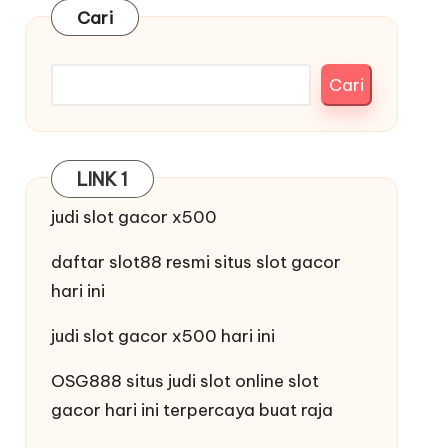
Cari
Cari
LINK 1
judi
slot gacor
x500
daftar
slot88
resmi situs slot gacor
hari ini
judi slot
gacor x500
hari ini
OSG888 situs judi slot online
slot
gacor
hari ini terpercaya buat raja