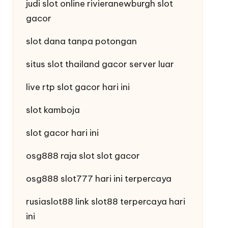
judi slot online
rivieranewburgh
slot
gacor
slot dana tanpa potongan
situs
slot thailand
gacor server luar
live
rtp slot
gacor hari ini
slot kamboja
slot gacor hari ini
osg888
raja slot
slot gacor
osg888
slot777
hari ini terpercaya
rusiaslot88 link
slot88
terpercaya hari
ini