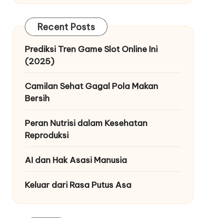
Recent Posts
Prediksi Tren Game Slot Online Ini
(2025)
Camilan Sehat Gagal Pola Makan
Bersih
Peran Nutrisi dalam Kesehatan
Reproduksi
AI dan Hak Asasi Manusia
Keluar dari Rasa Putus Asa