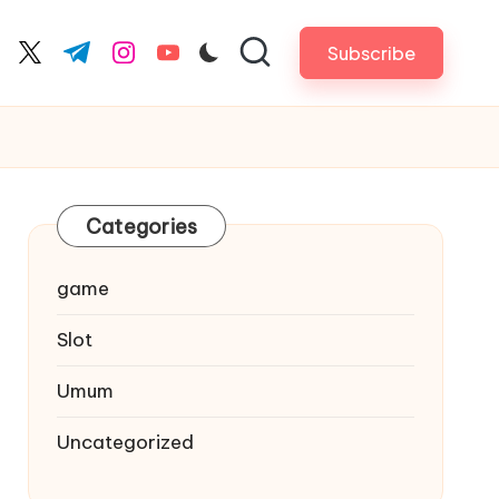
Subscribe
cebook.com
twitter.com
t.me
instagram.com
youtube.com
Categories
game
Slot
Umum
Uncategorized