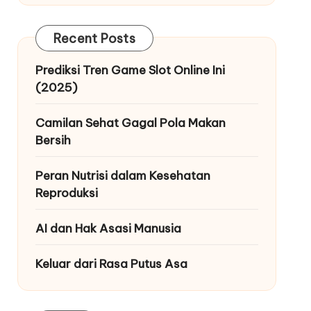
Recent Posts
Prediksi Tren Game Slot Online Ini
(2025)
Camilan Sehat Gagal Pola Makan
Bersih
Peran Nutrisi dalam Kesehatan
Reproduksi
AI dan Hak Asasi Manusia
Keluar dari Rasa Putus Asa