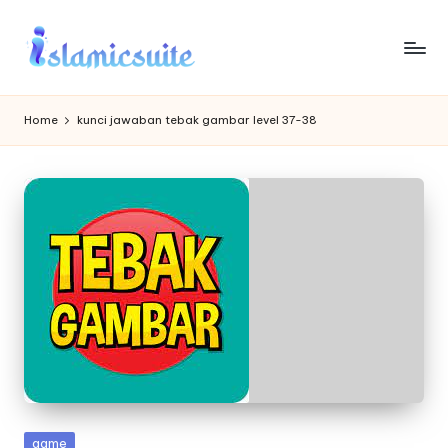
Skip
to
content
Home
kunci jawaban tebak gambar level 37-38
Posted
game