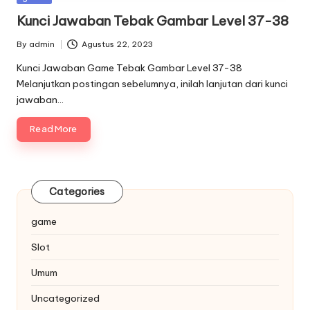
in
Kunci Jawaban Tebak Gambar Level 37-38
By
admin
Agustus 22, 2023
Posted
by
Kunci Jawaban Game Tebak Gambar Level 37-38
Melanjutkan postingan sebelumnya, inilah lanjutan dari kunci
jawaban…
Read More
Categories
game
Slot
Umum
Uncategorized