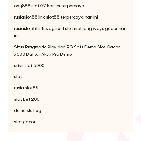
osg888
slot777
hari ini terpercaya
rusiaslot88 link
slot88
terpercaya hari ini
rusiaslot88 situs pg soft
slot mahjong ways
gacor hari
ini
Situs Pragmatic Play dan PG Soft
Demo Slot
Gacor
x500 Daftar Akun Pro Demo
situs slot 5000
slot
rusia slot88
slot bet 200
demo slot pg
slot gacor