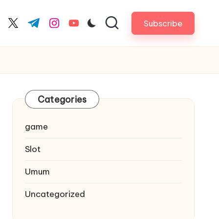
Subscribe
cebook.com
twitter.com
t.me
instagram.com
youtube.com
Categories
game
Slot
Umum
Uncategorized