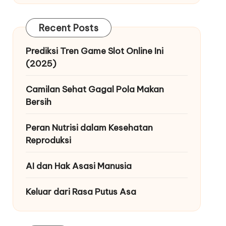
Recent Posts
Prediksi Tren Game Slot Online Ini
(2025)
Camilan Sehat Gagal Pola Makan
Bersih
Peran Nutrisi dalam Kesehatan
Reproduksi
AI dan Hak Asasi Manusia
Keluar dari Rasa Putus Asa