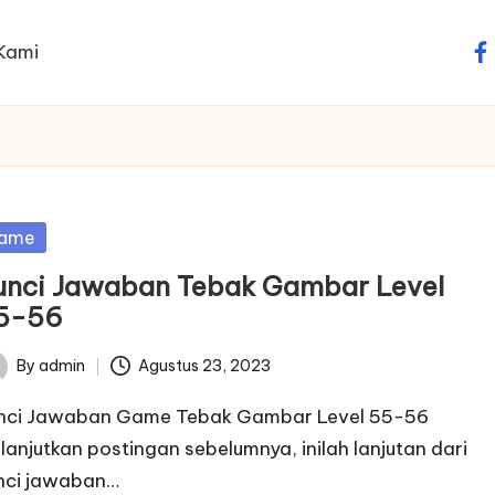
Kami
fa
sted
ame
unci Jawaban Tebak Gambar Level
5-56
By
admin
Agustus 23, 2023
ted
nci Jawaban Game Tebak Gambar Level 55-56
lanjutkan postingan sebelumnya, inilah lanjutan dari
nci jawaban…