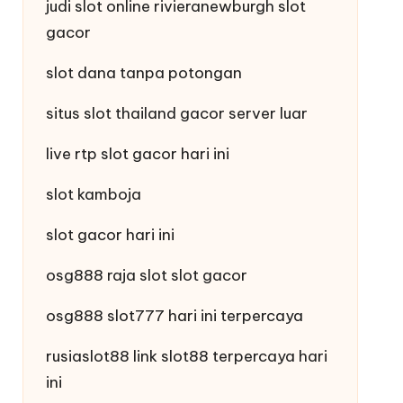
judi slot online
rivieranewburgh
slot
gacor
slot dana tanpa potongan
situs
slot thailand
gacor server luar
live
rtp slot
gacor hari ini
slot kamboja
slot gacor hari ini
osg888
raja slot
slot gacor
osg888
slot777
hari ini terpercaya
rusiaslot88 link
slot88
terpercaya hari
ini