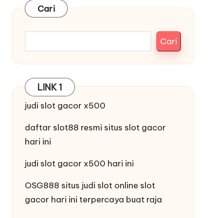
Cari
Cari
LINK 1
judi
slot gacor
x500
daftar
slot88
resmi situs slot gacor
hari ini
judi slot
gacor x500
hari ini
OSG888 situs judi slot online
slot
gacor
hari ini terpercaya buat raja