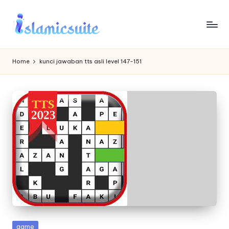
Skip
to
content
Home
kunci jawaban tts asli level 147-151
Posted
game