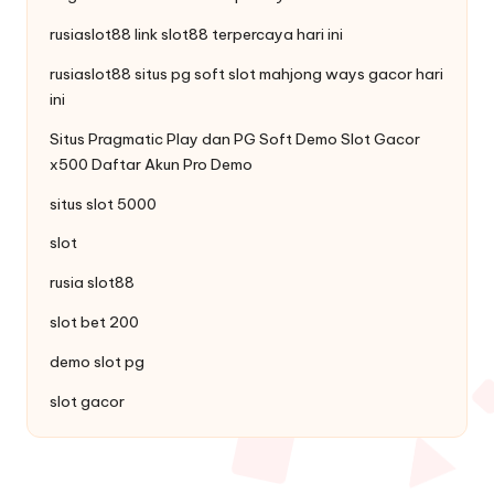
rusiaslot88 link
slot88
terpercaya hari ini
rusiaslot88 situs pg soft
slot mahjong ways
gacor hari
ini
Situs Pragmatic Play dan PG Soft
Demo Slot
Gacor
x500 Daftar Akun Pro Demo
situs slot 5000
slot
rusia slot88
slot bet 200
demo slot pg
slot gacor