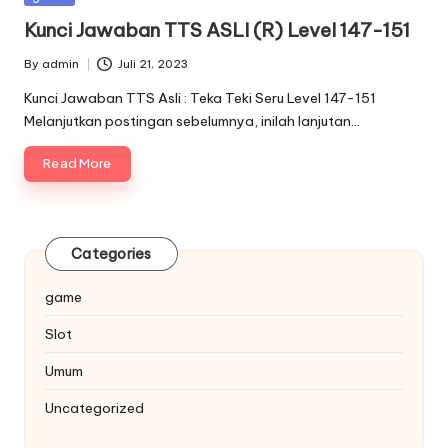
in
Kunci Jawaban TTS ASLI (R) Level 147-151
By
admin
Juli 21, 2023
Posted
by
Kunci Jawaban TTS Asli : Teka Teki Seru Level 147-151
Melanjutkan postingan sebelumnya, inilah lanjutan…
Read More
Categories
game
Slot
Umum
Uncategorized