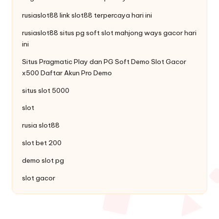
rusiaslot88 link
slot88
terpercaya hari ini
rusiaslot88 situs pg soft
slot mahjong ways
gacor hari
ini
Situs Pragmatic Play dan PG Soft
Demo Slot
Gacor
x500 Daftar Akun Pro Demo
situs slot 5000
slot
rusia slot88
slot bet 200
demo slot pg
slot gacor