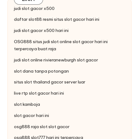
judi
slot gacor
x500
daftar
slot88
resmi situs slot gacor hari ini
judi slot
gacor x500
hari ini
OSG888 situs judi slot online
slot gacor
hari ini
terpercaya buat raja
judi slot online
rivieranewburgh
slot gacor
slot dana tanpa potongan
situs
slot thailand
gacor server luar
live
rtp slot
gacor hari ini
slot kamboja
slot gacor hari ini
osg888
raja slot
slot gacor
osg888
slot777
hari ini terpercaya