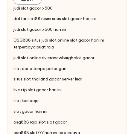
judi
slot gacor
x500
daftar
slot88
resmi situs slot gacor hari ini
judi slot
gacor x500
hari ini
OSG888 situs judi slot online
slot gacor
hari ini
terpercaya buat raja
judi slot online
rivieranewburgh
slot gacor
slot dana tanpa potongan
situs
slot thailand
gacor server luar
live
rtp slot
gacor hari ini
slot kamboja
slot gacor hari ini
osg888
raja slot
slot gacor
osg888
slot777
hari ini terpercaya