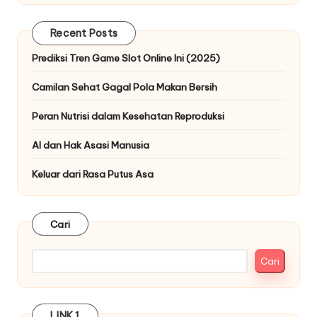
Recent Posts
Prediksi Tren Game Slot Online Ini (2025)
Camilan Sehat Gagal Pola Makan Bersih
Peran Nutrisi dalam Kesehatan Reproduksi
AI dan Hak Asasi Manusia
Keluar dari Rasa Putus Asa
Cari
Cari
LINK 1