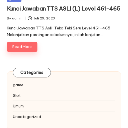
in
Kunci Jawaban TTS ASLI (L) Level 461-465
By
admin
Juli 29, 2023
Posted
by
Kunci Jawaban TTS Asli : Teka Teki Seru Level 461-465
Melanjutkan postingan sebelumnya, inilah lanjutan…
Read More
Categories
game
Slot
Umum
Uncategorized